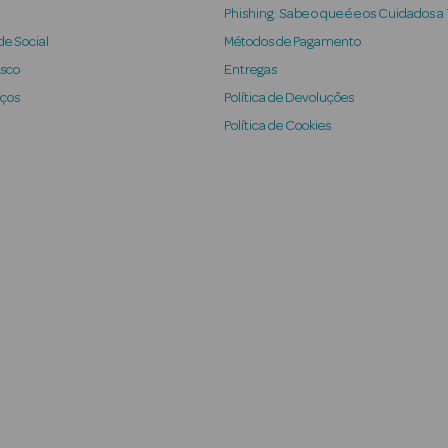
Phishing: Sabe o que é e os Cuidados a
e Social
Métodos de Pagamento
osco
Entregas
iços
Política de Devoluções
Política de Cookies