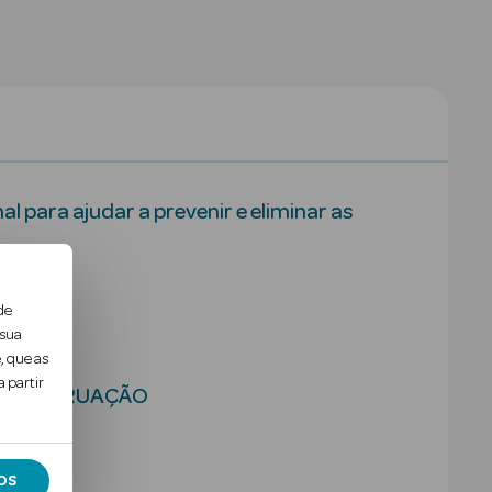
 para ajudar a prevenir e eliminar as
de
 sua
, que as
 partir
 A MENSTRUAÇÃO
OS