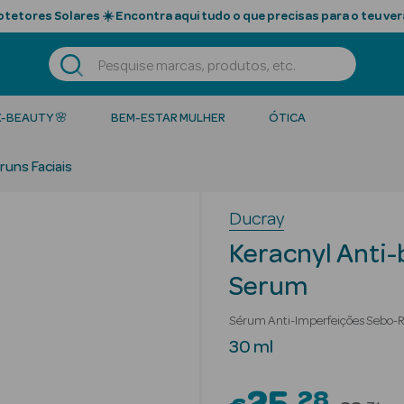
tetores Solares ☀️ Encontra aqui tudo o que precisas para o teu ver
K-BEAUTY 🌸
BEM-ESTAR MULHER
ÓTICA
runs Faciais
Ducray
Keracnyl Anti-
Serum
Sérum Anti-Imperfeições Sebo-
30 ml
28