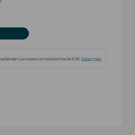
educed from
R
tações sem juros para compras acima de € 59.
Saber mais