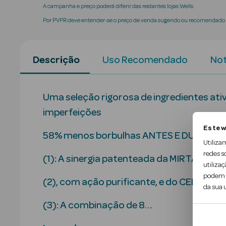
A campanha e preço poderá diferir das restantes lojas Wells.
Por PVPR deve entender-se o preço de venda sugerido ou recomendado p
Descrição
Uso Recomendado
Not
Uma seleção rigorosa de ingredientes ativ
imperfeições
Este w
58% menos borbulhas ANTES E DURANT
Utiliza
redes s
(1): A sinergia patenteada da MIRTACINA
utilizaç
podem c
(2), com ação purificante, e do CELAS
da sua u
(3): A combinação de 8…