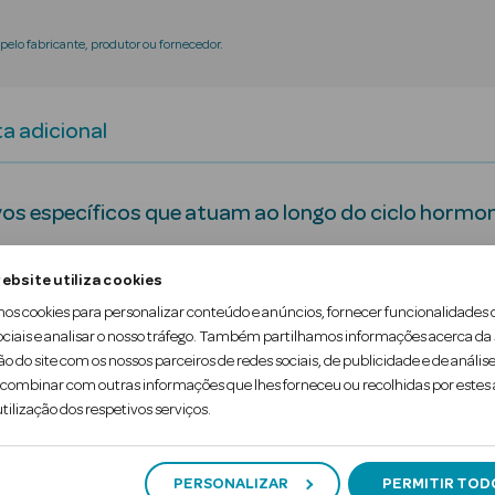
elo fabricante, produtor ou fornecedor.
a adicional
os específicos que atuam ao longo do ciclo hormonal
ebsite utiliza cookies
E A MENSTRUAÇÃO
mos cookies para personalizar conteúdo e anúncios, fornecer funcionalidades 
ociais e analisar o nosso tráfego. Também partilhamos informações acerca da
ão do site com os nossos parceiros de redes sociais, de publicidade e de análise
ombinar com outras informações que lhes forneceu ou recolhidas por estes a
TROL com ação suavizante. 3x menos marcas APÓS
tilização dos respetivos serviços.
PERSONALIZAR
PERMITIR TOD