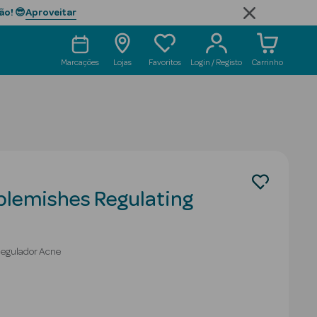
Aproveitar
ão! 😎
Marcações
Lojas
Favoritos
Login / Registo
Carrinho
blemishes Regulating
Regulador Acne