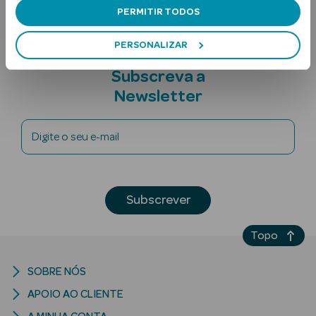
PERMITIR TODOS
PERSONALIZAR
Subscreva a
Newsletter
Ver Tudo
Digite o seu e-mail
Solares
Corpo
Subscrever
Rosto
Topo
Lábios
SOBRE NÓS
Solares Bebé e
APOIO AO CLIENTE
Criança