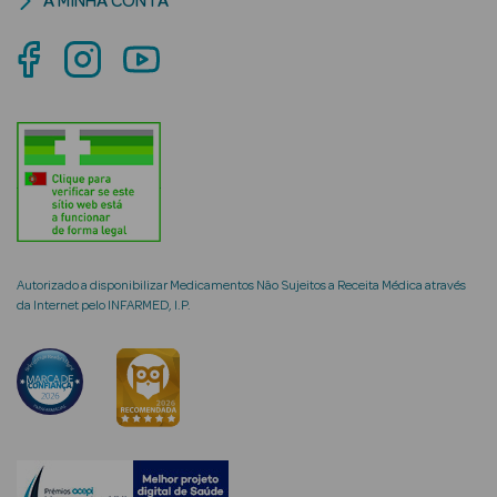
A MINHA CONTA
mética Rosto e
Ver Tudo
Cosmética
Rosto
Autorizado a disponibilizar Medicamentos Não Sujeitos a Receita Médica através
Hidratantes
da Internet pelo INFARMED, I.P.
Séruns Faciais
Creme de Olhos
Anti-
envelhecimento