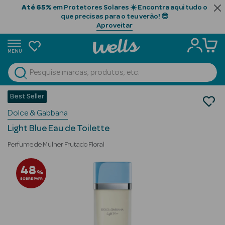
Até 65%
em Protetores Solares ☀️ Encontra aqui tudo o
que precisas para o teu verão! 😎
Aproveitar
MENU
portunidades
Ver Tudo
Beauty Season
Best Seller
Perfumes
Dolce & Gabbana
Perfumes Mulher
Beauty Season
Eau de Toilette
Cabelo
Light Blue Eau de Toilette
Profissional
Perfume de Mulher Frutado Floral
Beauty Season
48
%
Cosmética
SOBRE PVPR
Beauty Season
Cosmética
Luxo