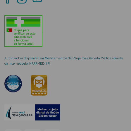
mética Rosto e
Ver Tudo
Autorizado a disponibilizar Medicamentos Não Sujeitos a Receita Médica através
Cosmética
da Internet pelo INFARMED, I.P.
Rosto
Hidratantes
Séruns Faciais
Creme de Olhos
Anti-
envelhecimento