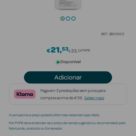
Beauty Season
Cuidados de
Cabelo
REF: 3800903
Beauty Season
Maquilhagem
21
53
Price reduced from
€
33
PVPR
13
€
Beauty Season
Disponível
Maquilhagem
Luxo
Adicionar
Beauty Season
Paga em 3 prestações sem juros para
Nutricosmética
compras acima de € 59.
Saber mais
Beauty Season
A campanha e preço poderá diferir das restantes lojas Wells.
Perfumes
Por PVPR deve entender-se o preço de venda sugerido ou recomendado pelo
fabricante, produtor ou fornecedor.
Beauty Season