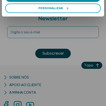
PERSONALIZAR
Subscreva a
Newsletter
Digite o seu e-mail
Ver Tudo
Solares
Subscrever
Corpo
Topo
Rosto
SOBRE NÓS
Lábios
APOIO AO CLIENTE
A MINHA CONTA
Solares Bebé e
Criança