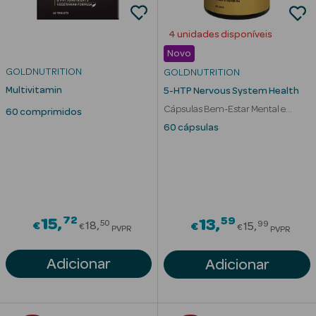
4 unidades disponíveis
Novo
nte
GOLDNUTRITION
GOLDNUTRITION
Multivitamin
5-HTP Nervous System Health
Ver Tudo
Cápsulas Bem-Estar Mental e
Estética
60 comprimidos
Nervoso
60 cápsulas
Vouchers
Oferta Estética
72
Price reduced from
59
15
Price redu
13
50
99
€
18
€
15
€
€
PVPR
PVPR
eleza - Beauty
Adicionar
Adicionar