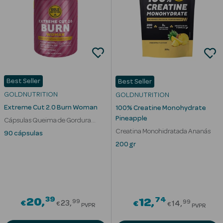
mética Rosto e
Best Seller
Best Seller
Ver Tudo
GOLDNUTRITION
GOLDNUTRITION
Cosmética
Extreme Cut 2.0 Burn Woman
100% Creatine Monohydrate
Rosto
Pineapple
Cápsulas Queima de Gordura
Mulher
Creatina Monohidratada Ananás
90 cápsulas
Hidratantes
200 gr
Séruns Faciais
Creme de Olhos
39
Price reduced from
74
20
Price redu
12
99
99
Anti-
€
23
€
14
€
€
PVPR
PVPR
envelhecimento