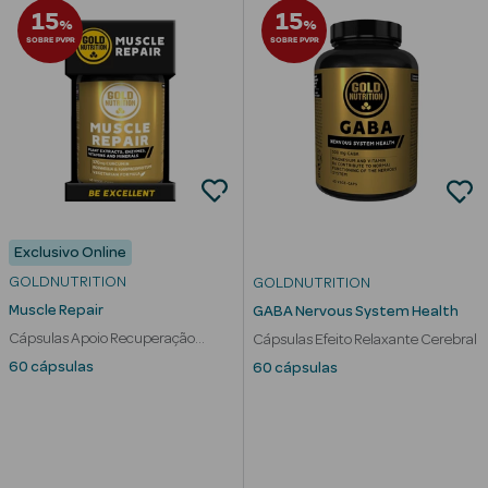
15
15
%
%
SOBRE PVPR
SOBRE PVPR
Exclusivo Online
GOLDNUTRITION
GOLDNUTRITION
Muscle Repair
GABA Nervous System Health
Cápsulas Apoio Recuperação
Cápsulas Efeito Relaxante Cerebral
Muscular
60 cápsulas
60 cápsulas
erfumes
Ver Tudo
Perfumes