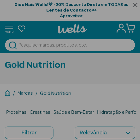
Dias Mais Wells!
💙 -20% Desconto Direto em TODAS as
Lentes de Contacto
👀
Aproveitar
MENU
portunidades
Ver Tudo
Beauty Season
Gold Nutrition
Beauty Season
Cabelo
Profissional
Marcas
Gold Nutrition
Beauty Season
Cosmética
Proteínas
Creatinas
Saúde e Bem-Estar
Hidratação e Perfo
Beauty Season
Cosmética
Filtrar
Luxo