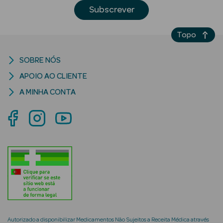
Desodorizantes
Subscrever
Esfoliantes
Corporais
Topo
Cicatrizantes
SOBRE NÓS
APOIO AO CLIENTE
Depilatórios
A MINHA CONTA
Estrias
Bronzeadores
Cuidados de
Mãos
Cuidados de
Pés
Massajadores
Autorizado a disponibilizar Medicamentos Não Sujeitos a Receita Médica através