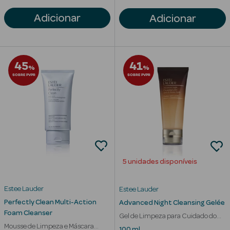
Solares
Adicionar
Adicionar
45
41
%
%
SOBRE PVPR
SOBRE PVPR
a Pesada
5 unidades disponíveis
Estee Lauder
Estee Lauder
Perfectly Clean Multi-Action
Advanced Night Cleansing Gelée
Foam Cleanser
Gel de Limpeza para Cuidado do
Mousse de Limpeza e Máscara
Rosto Noite
100 ml