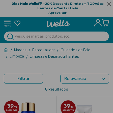
Dias Mais Wells!
💙 -20% Desconto Direto em TODAS as
Lentes de Contacto
👀
Aproveitar
MENU
portunidades
Ver Tudo
Beauty Season
Marcas
Estee Lauder
Cuidados de Pele
Limpeza
Limpeza e Desmaquilhantes
Beauty Season
Cabelo
Profissional
Filtrar
Beauty Season
Cosmética
8
Resultados
Beauty Season
39
39
Cosmética
%
%
Luxo
SOBRE PVPR
SOBRE PVPR