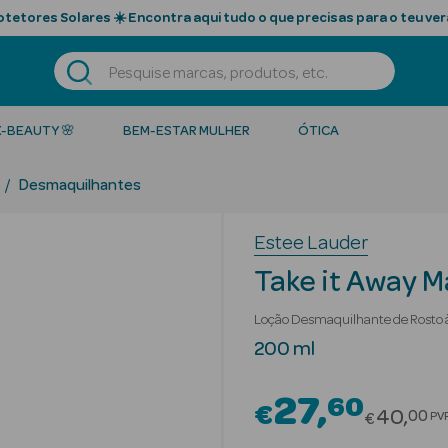
tetores Solares ☀️ Encontra aqui tudo o que precisas para o teu ver
K-BEAUTY 🌸
BEM-ESTAR MULHER
ÓTICA
Desmaquilhantes
Estee Lauder
Take it Away 
Loção Desmaquilhante de Rosto 
200 ml
27
60
€
Price r
40
00
PV
€