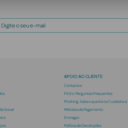
Digite o seu e-mail
APOIO AO CLIENTE
Contactos
dos
FAQ's: Perguntas Frequentes
Phishing: Sabe o que é e os Cuidados a
e Social
Métodos de Pagamento
osco
Entregas
iços
Política de Devoluções