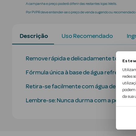
A campanha e preço poderá diferir das restantes lojas Wells.
Por PVPR deve entender-se o preço de venda sugerido ou recomendado p
Descrição
Uso Recomendado
Ing
Remove rápida e delicadamente toda a ma
Este w
Utiliza
Fórmula única à base de água refresca a 
redes s
utilizaç
Retira-se facilmente com água deixando a
podem c
da sua u
Lembre-se: Nunca durma com a pele com 