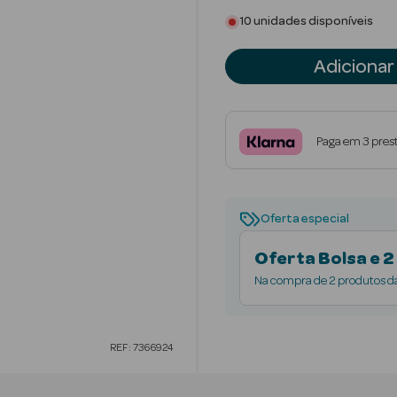
10 unidades disponíveis
Adicionar
Paga em 3 pres
Oferta especial
Oferta Bolsa e 2
Na compra de 2 produtos da
Limitado ao stock existente.
REF: 7366924