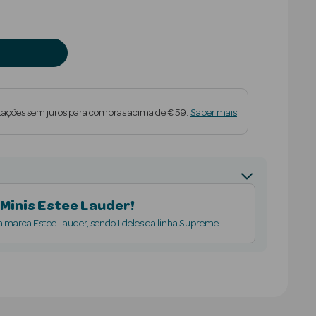
tações sem juros para compras acima de € 59.
Saber mais
 Minis Estee Lauder!
 marca Estee Lauder, sendo 1 deles da linha Supreme.
 Exclusivo online.