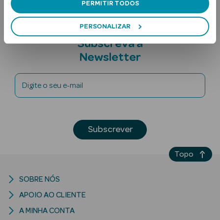
PERMITIR TODOS
PERSONALIZAR
Subscreva a
Newsletter
Digite o seu e-mail
Ver Tudo
Solares
Corpo
Subscrever
Rosto
Topo
Lábios
SOBRE NÓS
Solares Bebé e
APOIO AO CLIENTE
Criança
A MINHA CONTA