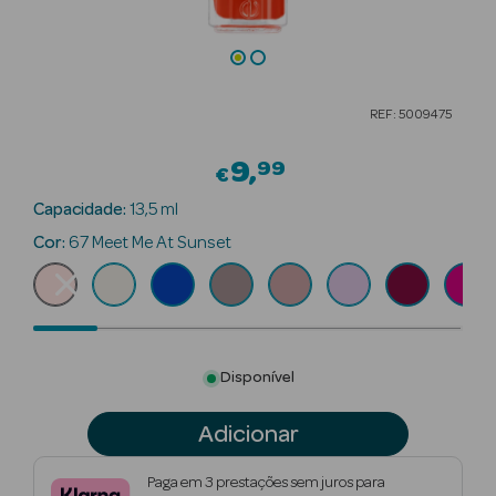
Beauty Season
Cuidados de
Cabelo
REF: 5009475
Beauty Season
9
99
Maquilhagem
€
Capacidade:
13,5 ml
Beauty Season
Cor:
67 Meet Me At Sunset
Maquilhagem
Luxo
Beauty Season
Nutricosmética
Disponível
Beauty Season
Perfumes
Adicionar
Beauty Season
Paga em 3 prestações sem juros para