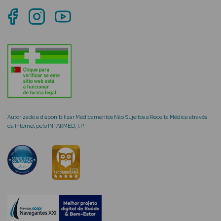
mética Rosto e
Ver Tudo
Cosmética
Rosto
Autorizado a disponibilizar Medicamentos Não Sujeitos a Receita Médica através
da Internet pelo INFARMED, I.P.
Hidratantes
Séruns Faciais
Creme de Olhos
Anti-
envelhecimento