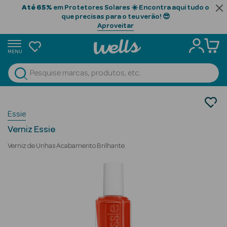
Até 65%
em Protetores Solares ☀️ Encontra aqui tudo o
que precisas para o teu verão! 😎
Aproveitar
MENU
portunidades
Ver Tudo
Beauty Season
Maquilhagem
Essie
Unhas
Beauty Season
Verniz
Cabelo
Verniz Essie
Profissional
Verniz de Unhas Acabamento Brilhante
Beauty Season
Cosmética
Beauty Season
Cosmética
Luxo