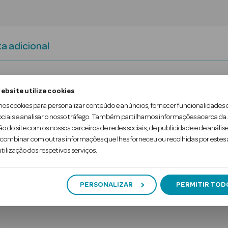
a adicional
 óleo de groselha preta e 25% de complexo regener
ebsite utiliza cookies
 não escorregadia
mos cookies para personalizar conteúdo e anúncios, fornecer funcionalidades 
ociais e analisar o nosso tráfego. Também partilhamos informações acerca da
ão do site com os nossos parceiros de redes sociais, de publicidade e de análise
ombinar com outras informações que lhes forneceu ou recolhidas por estes a
- que necessitam de rejuvenescimento
tilização dos respetivos serviços.
PERSONALIZAR
PERMITIR TOD