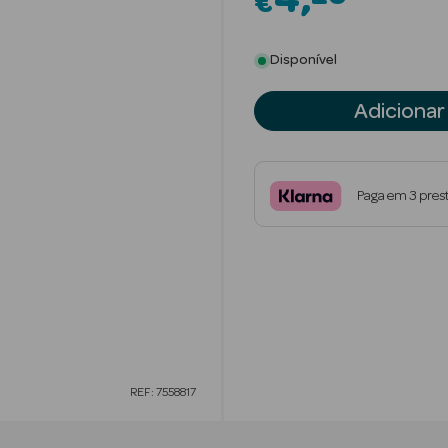
4
€
Disponível
Adicionar
Paga em 3 pres
REF: 7558817