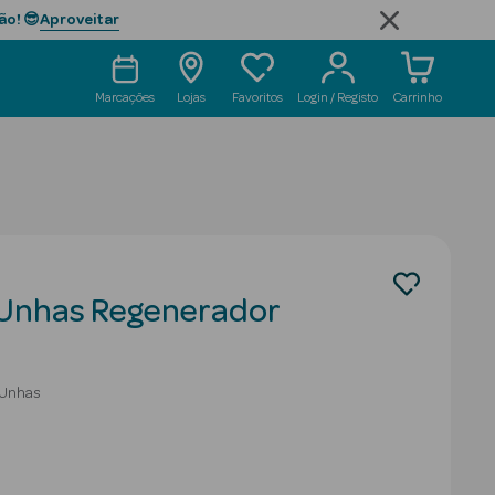
Aproveitar
ão! 😎
Marcações
Lojas
Favoritos
Login / Registo
Carrinho
 Unhas Regenerador
 Unhas