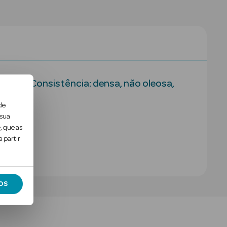
ador. Consistência: densa, não oleosa,
de
 sua
, que as
 partir
OS