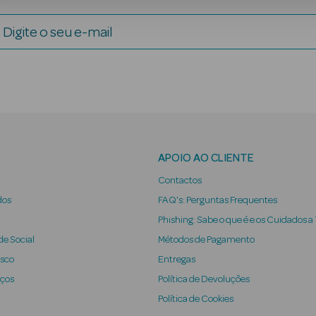
Digite o seu e-mail
APOIO AO CLIENTE
Contactos
dos
FAQ's: Perguntas Frequentes
Phishing: Sabe o que é e os Cuidados a
e Social
Métodos de Pagamento
osco
Entregas
iços
Política de Devoluções
Política de Cookies