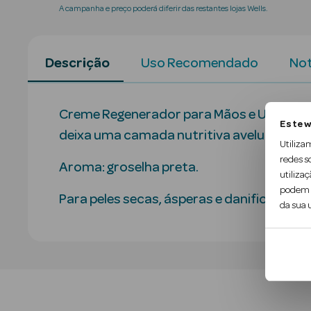
A campanha e preço poderá diferir das restantes lojas Wells.
Descrição
Uso Recomendado
Not
Creme Regenerador para Mãos e Unhas com
Este w
deixa uma camada nutritiva aveludada e
Utiliza
redes s
Aroma: groselha preta.
utilizaç
podem c
Para peles secas, ásperas e danificadas 
da sua u