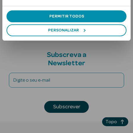
Ingredientes
Nota adicional
PERMITIR TODOS
PERSONALIZAR
Subscreva a
Ver Tudo
Newsletter
Solares
Corpo
Digite o seu e-mail
Rosto
Lábios
Subscrever
Solares Bebé e
Topo
Criança