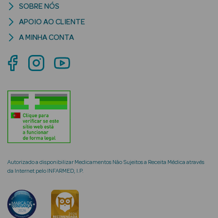
SOBRE NÓS
APOIO AO CLIENTE
A MINHA CONTA
mética Rosto e
Ver Tudo
Cosmética
Rosto
Hidratantes
Séruns Faciais
Autorizado a disponibilizar Medicamentos Não Sujeitos a Receita Médica através
da Internet pelo INFARMED, I.P.
Creme de Olhos
Anti-
envelhecimento