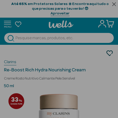
Até 65%
em Protetores Solares ☀️ Encontra aqui tudo o
que precisas para o teu verão! 😎
Aproveitar
MENU
portunidades
Ver Tudo
Beauty Season
Cosmética Rosto e Corpo
Cosmética Rosto Luxo
Beauty Season
Clarins
Hidratantes
Cabelo
Re-Boost Rich Hydra Nourishing Cream
Profissional
Creme Rosto Nutritivo Calmante Pele Sensível
Beauty Season
50 ml
Cosmética
33
%
Beauty Season
SOBRE PVPR
Cosmética
Luxo