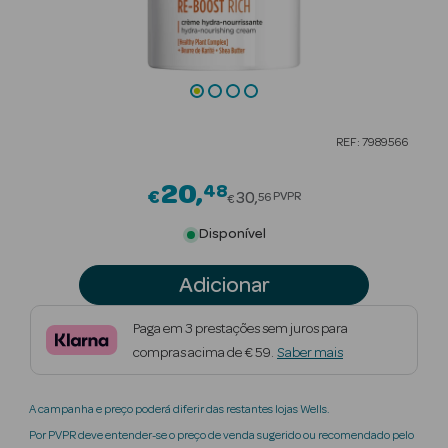
Beauty Season
Cuidados de
Cabelo
Beauty Season
REF: 7989566
Maquilhagem
20
48
Price reduced from
€
Beauty Season
30
PVPR
56
€
Maquilhagem
Disponível
Luxo
Adicionar
Beauty Season
Nutricosmética
Paga em 3 prestações sem juros para
compras acima de € 59.
Saber mais
Beauty Season
Perfumes
A campanha e preço poderá diferir das restantes lojas Wells.
Beauty Season
Por PVPR deve entender-se o preço de venda sugerido ou recomendado pelo