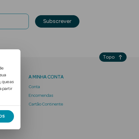
Subscrever
Topo
de
 sua
A MINHA CONTA
, que as
Conta
 partir
Encomendas
 Ter
Cartão Continente
OS