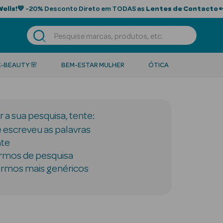
Wells!
💙 -20% Desconto Direto em TODAS as
Lentes de Contacto

K-BEAUTY 🌸
BEM-ESTAR MULHER
ÓTICA
 a sua pesquisa, tente:
e escreveu as palavras
te
rmos de pesquisa
ermos mais genéricos