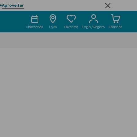
Aproveitar

Marcações
Lojas
Favoritos
Login / Registo
Carrinho