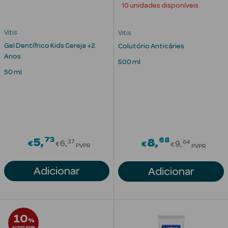
10 unidades disponíveis
Vitis
Vitis
nte
Gel Dentífrico Kids Cereja +2
Colutório Anticáries
Anos
500 ml
Ver Tudo
50 ml
Estética
Vouchers
Oferta Estética
73
Price reduced from
68
5
Price redu
8
37
64
€
6
€
9
€
€
PVPR
PVPR
Adicionar
Adicionar
eleza - Beauty
10
%
SOBRE PVPR