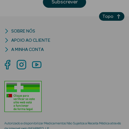
Subscrever
Topo
SOBRE NÓS
riança
APOIO AO CLIENTE
A MINHA CONTA
Ver Tudo
Perfumes
Unissexo
Eau de Parfum
Eau de Toilette
Águas de
Colónia
Autorizado a disponibilizar Medicamentos Não Sujeitos a Receita Médica através
da Internet pelo INFARMED, I.P.