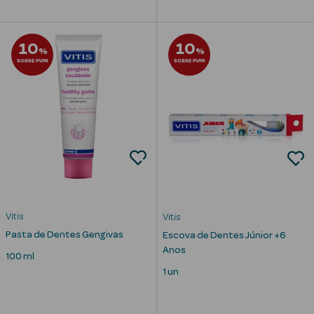
Limpeza Facial
10
10
%
%
Desmaquilhantes
SOBRE PVPR
SOBRE PVPR
Água Micelar
Solares
Máscaras
Faciais
Água Termal
Vitis
Vitis
Esfoliantes
Pasta de Dentes Gengivas
Escova de Dentes Júnior +6
Anos
100 ml
Lábios
1 un
Coffrets