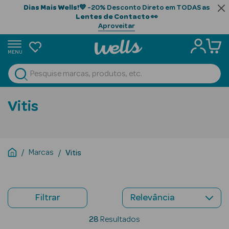
Dias Mais Wells!
💙 -20% Desconto Direto em TODAS as
Lentes de Contacto
👀
Aproveitar
MENU
portunidades
Ver Tudo
Beauty Season
Vitis
Beauty Season
Cabelo
Profissional
Marcas
Vitis
Beauty Season
Cosmética
Filtrar
Beauty Season
Cosmética
28
Resultados
Luxo