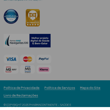
Ver Tudo
Coffrets
Coffrets de
Mulher
Coffrets de
Homem
Política de Privacidade
Política de Serviços
Mapa do Site
Livro de Reclamações
© COPYRIGHT 2025 PHARMACONTINENTE – SAÚDE E
HIGIENE, S.A.