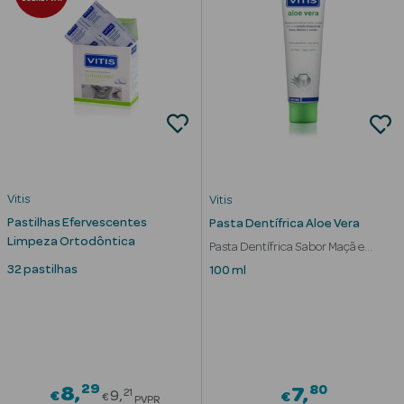
Vitis
Vitis
Pastilhas Efervescentes
Pasta Dentífrica Aloe Vera
Limpeza Ortodôntica
Pasta Dentífrica Sabor Maçã e
Menta
32 pastilhas
100 ml
erfumes
Ver Tudo
Perfumes
29
Price reduced from
80
8
7
21
€
9
€
€
PVPR