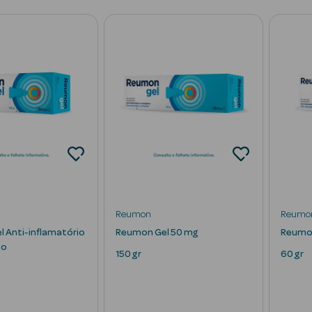
Reumon
Reumo
 Anti-inflamatório
Reumon Gel 50 mg
Reumon
co
150 gr
60 gr