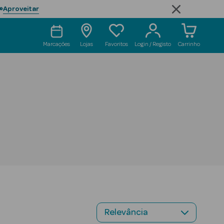
Aproveitar

Marcações
Lojas
Favoritos
Login / Registo
Carrinho