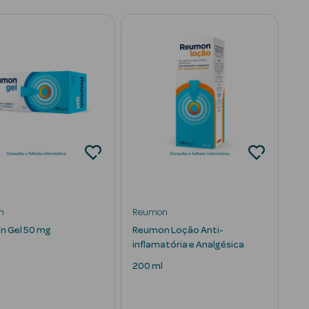
n
Reumon
 Gel 50 mg
Reumon Loção Anti-
inflamatória e Analgésica
200 ml