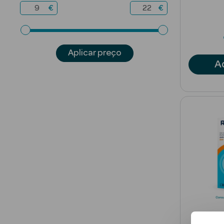
€
€
Aplicar preço
A