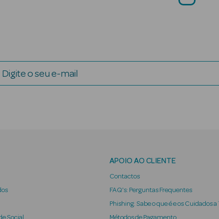
Digite o seu e-mail
APOIO AO CLIENTE
Contactos
dos
FAQ's: Perguntas Frequentes
Phishing: Sabe o que é e os Cuidados a
e Social
Métodos de Pagamento