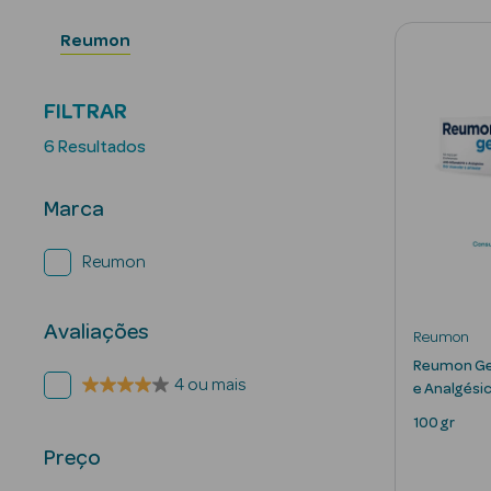
Reumon
FILTRAR
6 Resultados
Marca
Reumon
Avaliações
Reumon
Reumon Gel
4 ou mais
e Analgési
100 gr
Preço