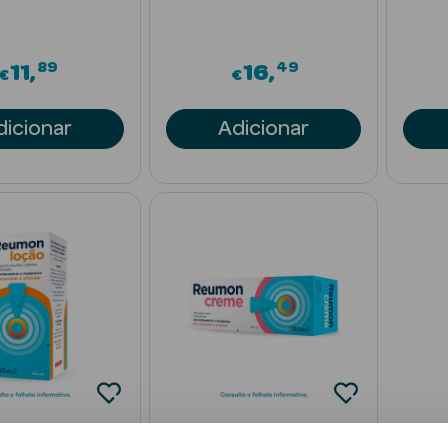
89
49
11
16
€
€
dicionar
Adicionar