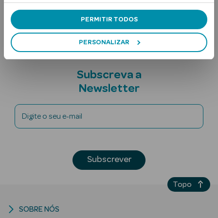
Contra-indicações
PERMITIR TODOS
Ingredientes
PERSONALIZAR
Subscreva a
Newsletter
Ver Tudo
Solares
Digite o seu e-mail
Corpo
Rosto
Subscrever
Lábios
Topo
Solares Bebé e
Criança
SOBRE NÓS