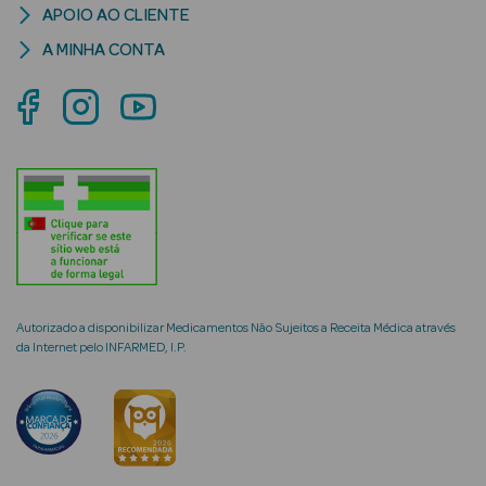
APOIO AO CLIENTE
A MINHA CONTA
mética Rosto e
Ver Tudo
Cosmética
Rosto
Hidratantes
Autorizado a disponibilizar Medicamentos Não Sujeitos a Receita Médica através
Séruns Faciais
da Internet pelo INFARMED, I.P.
Creme de Olhos
Anti-
envelhecimento