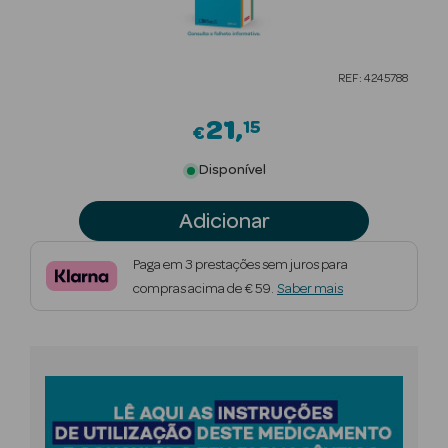
Beauty Season
Cuidados de
REF: 4245788
Cabelo
21
15
Beauty Season
€
Maquilhagem
Disponível
Beauty Season
Adicionar
Maquilhagem
Luxo
Paga em 3 prestações sem juros para
compras acima de € 59.
Saber mais
Beauty Season
Nutricosmética
Beauty Season
Perfumes
Beauty Season