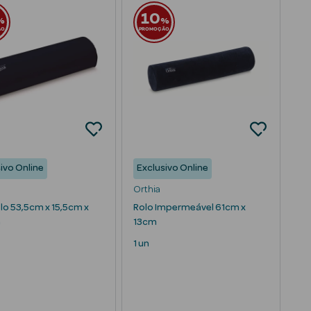
10
%
%
ÃO
PROMOÇÃO
ivo Online
Exclusivo Online
Orthia
lo 53,5cm x 15,5cm x
Rolo Impermeável 61cm x
m
13cm
1 un