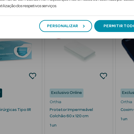
tilização dos respetivos serviços.
10
10
PERSONALIZAR
PERMITIR TOD
%
PROMOÇÃO
PROMOÇ
r
Exclusivo Online
Exclus
Orthia
Orthia
rúrgicas Tipo IIR
Protetor Impermeável
Coxim 
Colchão 60 x 120 cm
1 un
1 un