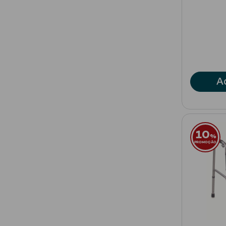
A
10
%
PROMOÇÃO