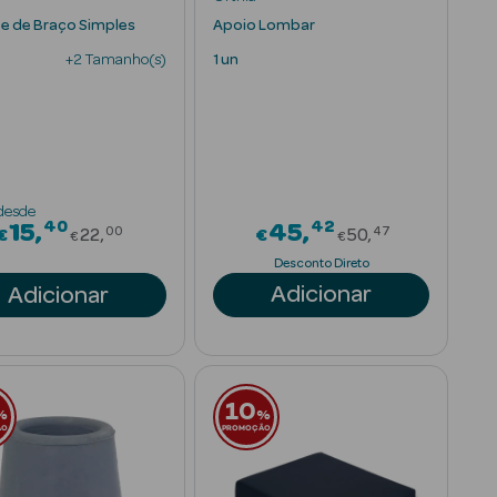
e de Braço Simples
Apoio Lombar
+2 Tamanho(s)
1 un
desde
40
42
rom
Price reduced from
Price reduce
15
45
00
47
€
22
€
50
€
€
Desconto Direto
Adicionar
Adicionar
10
%
%
ÃO
PROMOÇÃO