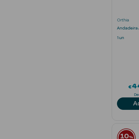
Orthia
Andadeira 
1 un
4
€
De
A
10
%