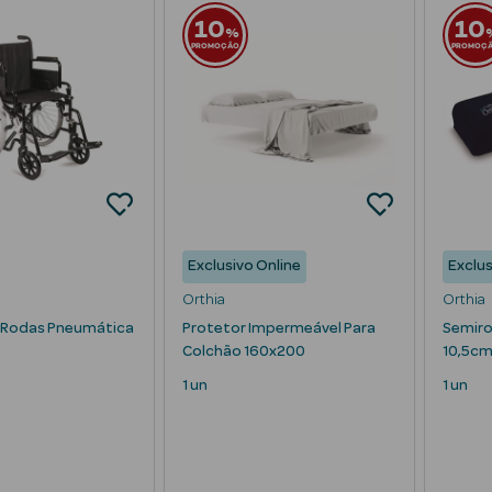
10
10
%
PROMOÇÃO
PROMOÇ
Exclusivo Online
Exclus
Orthia
Orthia
e Rodas Pneumática
Protetor Impermeável Para
Semiro
Colchão 160x200
10,5c
1 un
1 un