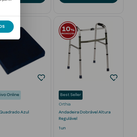
10
OS
%
%
ÃO
PROMOÇÃO
ivo Online
Best Seller
Orthia
Quadrado Azul
Andadeira Dobrável Altura
Regulável
1 un