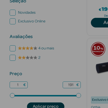
Seleção
1
€
Novidades
De
Exclusivo Online
A
Avaliações
10
4 ou mais
%
PROMOÇÃO
2
Preço
€
€
Exclusivo 
Aplicar preço
Orthia