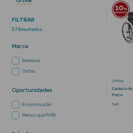
Orthia
10
%
PROMOÇÃO
FILTRAR
57 Resultados
Marca
Bamboo
Orthia
Orthia
Cadeira d
Oportunidades
Preta
1 un
Em promoção
Menos que PVPR