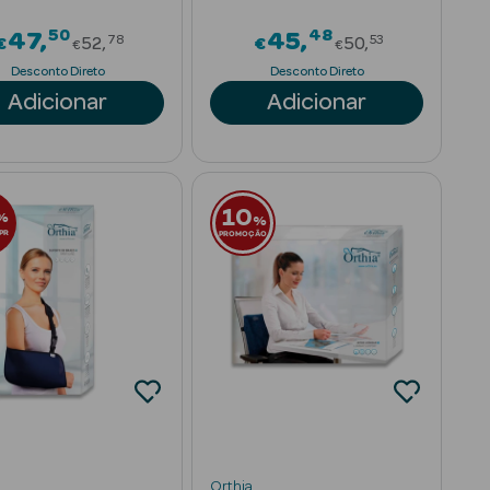
50
48
rom
Price reduced from
Price reduce
47
45
78
53
€
52
€
50
€
€
Desconto Direto
Desconto Direto
Adicionar
Adicionar
10
%
%
PR
PROMOÇÃO
Orthia