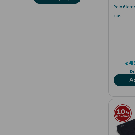
Rolo 61cm 
1 un
4
€
De
A
10
%
PROMOÇÃO