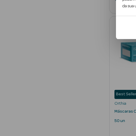
da sua u
Best Selle
Orthia
Máscaras Ci
50 un