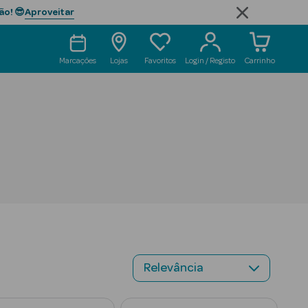
Aproveitar
ão! 😎
Marcações
Lojas
Favoritos
Login / Registo
Carrinho