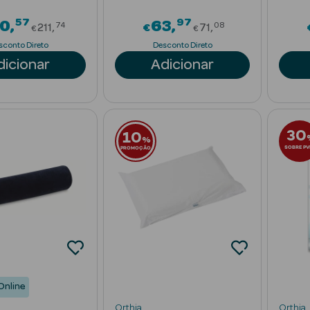
57
97
Price reduced from
Price reduced f
90
63
74
08
211
€
71
€
€
sconto Direto
Desconto Direto
dicionar
Adicionar
30
10
%
SOBRE PV
PROMOÇÃO
Online
Orthia
Orthia