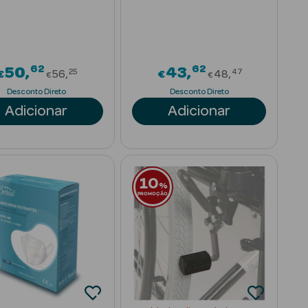
62
62
rom
Price reduced from
Price reduced
50
43
25
47
€
56
€
48
€
€
Desconto Direto
Desconto Direto
Adicionar
Adicionar
10
%
PROMOÇÃO