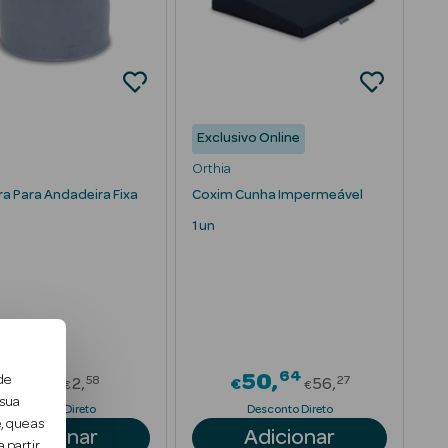
Exclusivo Online
Orthia
ra Para Andadeira Fixa
Coxim Cunha Impermeável
1 un
32
64
rom
Price reduced from
Price reduce
2
50
de
58
27
€
2
€
56
€
€
 sua
Desconto Direto
Desconto Direto
, que as
Adicionar
Adicionar
 partir