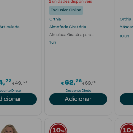
2 unidades disponíveis
Exclusivo Online
Orthia
Orthia
Articulada
Almofada Giratória
Máscar
Almofada Giratória para
10 un
Mobilização
1 un
72
28
Price reduced from
Price reduced f
4
62
69
20
49
€
69
€
€
sconto Direto
Desconto Direto
dicionar
Adicionar
10
10
%