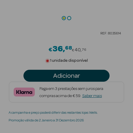
Beauty Season
Cuidados de
Cabelo
REF: 8035614
Beauty Season
Maquilhagem
36
68
Price reduced from
€
40
76
€
Beauty Season
1 unidade disponível
Maquilhagem
Luxo
Adicionar
Beauty Season
Paga em 3 prestações sem juros para
Nutricosmética
compras acima de € 59.
Saber mais
Beauty Season
A campanha e preço poderá diferir das restantes lojas Wells.
Perfumes
Promoção válida de 2 Janeiro a 31 Dezembro 2026
Beauty Season