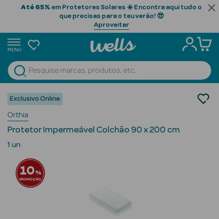
Até 65%
em Protetores Solares ☀️ Encontra aqui tudo o
que precisas para o teu verão! 😎
Aproveitar
MENU
portunidades
Ver Tudo
Home
Beauty Season
Exclusivo Online
Beauty Season
Orthia
Cabelo
Protetor Impermeável Colchão 90 x 200 cm
Profissional
1 un
Beauty Season
10
Cosmética
%
PROMOÇÃO
Beauty Season
Cosmética
Luxo