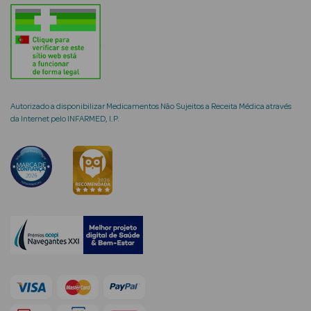
mética Rosto e
Autorizado a disponibilizar Medicamentos Não Sujeitos a Receita Médica através
da Internet pelo INFARMED, I.P.
Ver Tudo
Cosmética
Rosto
Hidratantes
Séruns Faciais
Creme de Olhos
Anti-
envelhecimento