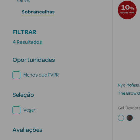
Olhos
10
%
Sobrancelhas
SOBRE PVPR
FILTRAR
4 Resultados
Oportunidades
Menos que PVPR
Nyx Profess
The Brow G
Seleção
Gel Fixador
Vegan
Avaliações