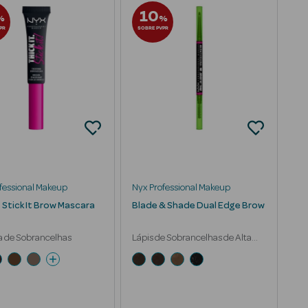
10
%
%
PR
SOBRE PVPR
fessional Makeup
Nyx Professional Makeup
t Stick It Brow Mascara
Blade & Shade Dual Edge Brow
a de Sobrancelhas
Lápis de Sobrancelhas de Alta
Definição