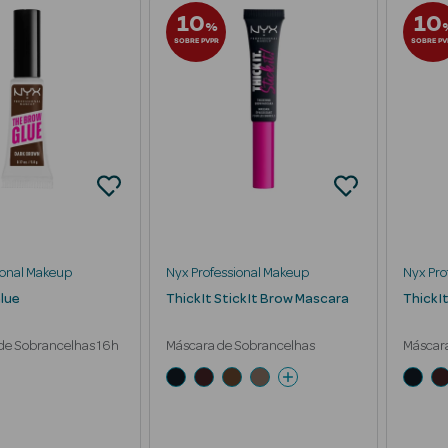
10
10
%
SOBRE PVPR
SOBRE PV
ional Makeup
Nyx Professional Makeup
Nyx Pro
lue
Thick It Stick It Brow Mascara
Thick I
 de Sobrancelhas 16h
Máscara de Sobrancelhas
Máscar