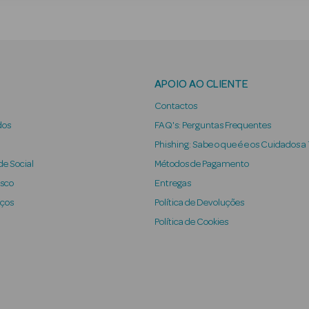
APOIO AO CLIENTE
Contactos
dos
FAQ's: Perguntas Frequentes
Phishing: Sabe o que é e os Cuidados a
e Social
Métodos de Pagamento
osco
Entregas
iços
Política de Devoluções
Política de Cookies