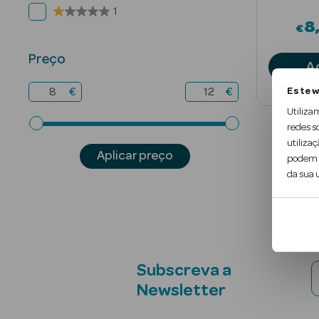
1
8
€
Preço
A
Este w
€
€
Utiliza
redes s
utilizaç
Aplicar preço
podem c
da sua u
Subscreva a
Newsletter