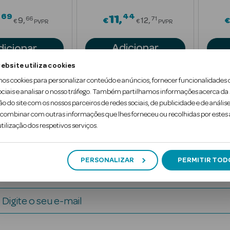
69
44
Price reduced from
Price reduced fr
11
66
71
9
€
12
€
€
€
PVPR
PVPR
Adicionar
dicionar
ebsite utiliza cookies
mos cookies para personalizar conteúdo e anúncios, fornecer funcionalidades 
ociais e analisar o nosso tráfego. Também partilhamos informações acerca da
ão do site com os nossos parceiros de redes sociais, de publicidade e de análise
ombinar com outras informações que lhes forneceu ou recolhidas por estes a
1
tilização dos respetivos serviços.
PERSONALIZAR
PERMITIR TOD
Digite o seu e-mail