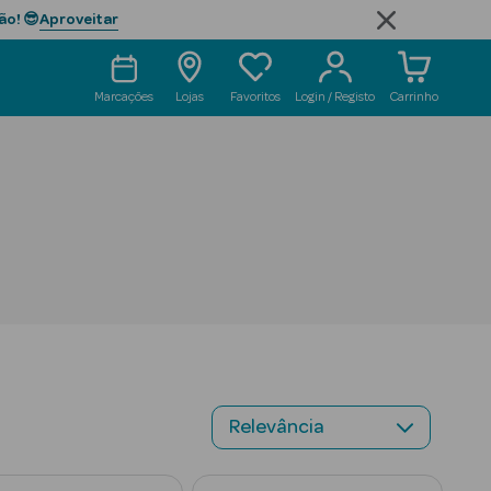
Aproveitar
ão! 😎
Marcações
Lojas
Favoritos
Login / Registo
Carrinho