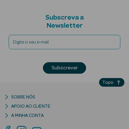
Subscreva a
Newsletter
Digite o seu e-mail
Subscrever
Topo
SOBRE NÓS
erfumes
APOIO AO CLIENTE
Ver Tudo
A MINHA CONTA
Perfumes