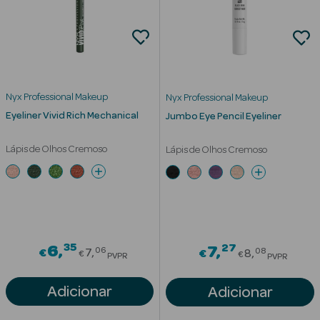
Solares de
Corpo
Protetores
Solares Infantis
Nyx Professional Makeup
Nyx Professional Makeup
After Sun
Eyeliner Vivid Rich Mechanical
Jumbo Eye Pencil Eyeliner
Bronzeadores
Lápis de Olhos Cremoso
Lápis de Olhos Cremoso
Autobronzeadores
Protetores
Solares Cabelo
35
Price reduced from
27
6
Price redu
7
Protetores
06
08
€
7
€
8
€
€
PVPR
PVPR
Solares para
Lábios
Adicionar
Adicionar
Protetores