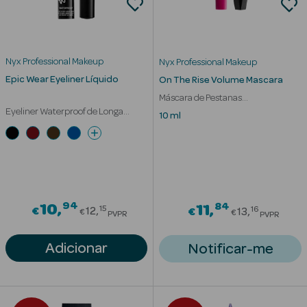
Nyx Professional Makeup
Nyx Professional Makeup
mética Rosto e
Epic Wear Eyeliner Líquido
On The Rise Volume Mascara
Máscara de Pestanas
Eyeliner Waterproof de Longa
Comprimento e Volume
10 ml
Ver Tudo
Duração
Cosmética
Rosto
Hidratantes
94
Price reduced from
84
10
Price red
11
15
16
€
12
€
13
€
€
PVPR
PVPR
Séruns Faciais
Adicionar
Notificar-me
Creme de Olhos
Anti-
envelhecimento