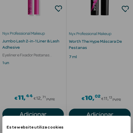
Corporais
Coffrets
Acessórios
Nyx Professional Makeup
Nyx Professional Makeup
Jumbo Lash 2-in-1 Liner & Lash
Worth The Hype Máscara De
Adhesive
Pestanas
Eyeliner e Fixador Pestanas
7 ml
Waterproof 12h
1 un
Ver Tudo
Cosmética
Rosto Luxo
44
Price reduced from
02
11
Price red
10
71
13
€
12
Hidratantes
€
11
€
€
PVPR
PVPR
Séruns Faciais
Adicionar
Adicionar
Contorno de
Este website utiliza cookies
Olhos