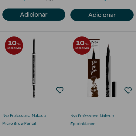
Solares
Adicionar
Adicionar
10
10
%
%
SOBRE PVPR
SOBRE PVPR
a Pesada
Nyx Professional Makeup
Nyx Professional Makeup
Micro Brow Pencil
Epic Ink Liner