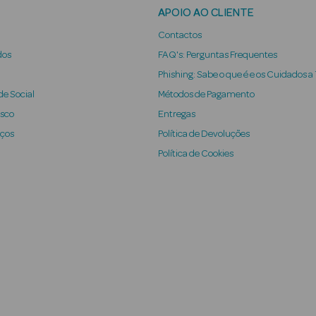
APOIO AO CLIENTE
Contactos
dos
FAQ's: Perguntas Frequentes
Phishing: Sabe o que é e os Cuidados a
e Social
Métodos de Pagamento
osco
Entregas
iços
Política de Devoluções
Política de Cookies