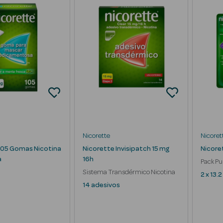
Nicorette
Nicoret
105 Gomas Nicotina
Nicorette Invisipatch 15 mg
Nicore
a
16h
Pack Pu
Sistema Transdérmico Nicotina
2 x 13.2
14 adesivos