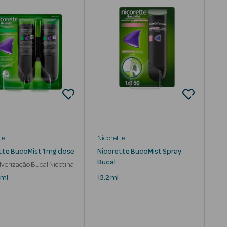
te
Nicorette
tte BucoMist 1 mg dose
Nicorette BucoMist Spray
Bucal
lverização Bucal Nicotina
 ml
13.2 ml