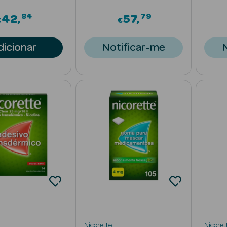
84
79
42
57
€
€
dicionar
Notificar-me
Nicorette
Nicoret