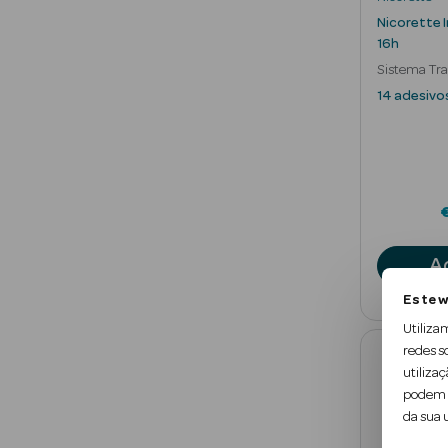
Nicorette 
16h
Sistema Tra
14 adesivo
A
Este w
Utiliza
redes s
utilizaç
podem c
da sua u