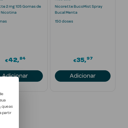
tte 2 mg 105 Gomas de
Nicorette BucoMist Spray
 Nicotina
Bucal Menta
omas
150 doses
84
97
42
35
€
€
Adicionar
Adicionar
de
 sua
, que as
 partir