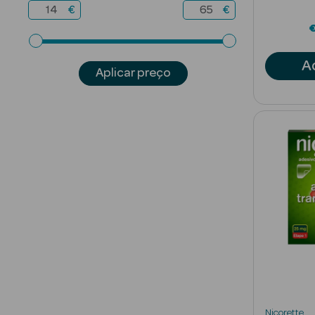
€
€
A
Aplicar preço
Nicorette