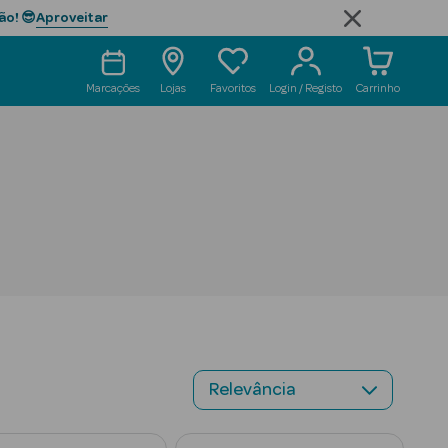
Aproveitar
ão! 😎
Marcações
Lojas
Favoritos
Login / Registo
Carrinho