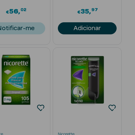
02
97
56
35
€
€
Notificar-me
Adicionar
te
Nicorette