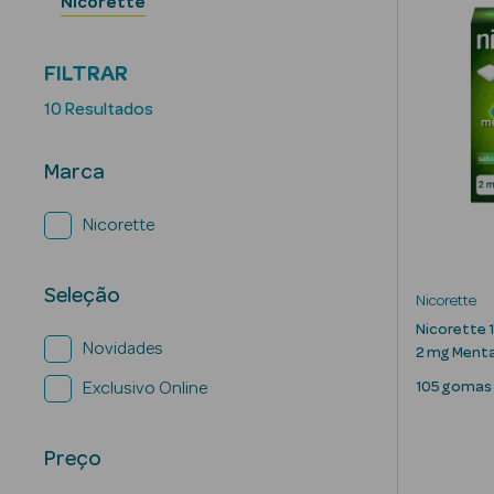
Nicorette
FILTRAR
10 Resultados
Marca
Nicorette
Seleção
Nicorette
Nicorette 
Novidades
2 mg Ment
105 gomas
Exclusivo Online
Preço