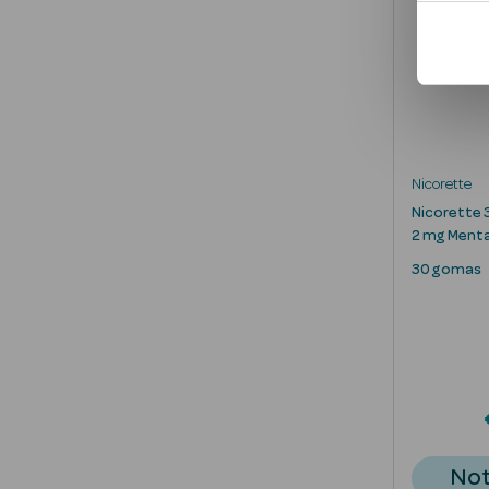
Nicorette
Nicorette 
2 mg Ment
30 gomas
Not