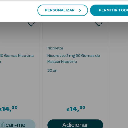
PERSONALIZAR
PERMITIR TOD
Nicorette
30 Gomas Nicotina
Nicorette 2 mg 30 Gomas de
a
Mascar Nicotina
30 un
20
20
14
14
€
€
ificar-me
Adicionar