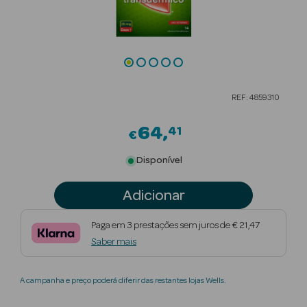
Beauty Season
Cuidados de
Cabelo
Beauty Season
REF: 4859310
Maquilhagem
64
41
€
Beauty Season
Maquilhagem
Disponível
Luxo
Adicionar
Beauty Season
Nutricosmética
Paga em 3 prestações sem juros de € 21,47
Saber mais
Beauty Season
Perfumes
A campanha e preço poderá diferir das restantes lojas Wells.
Beauty Season