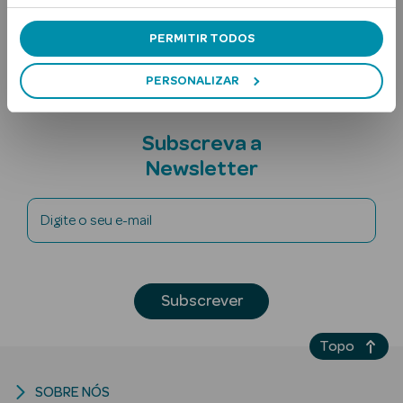
Contra-indicações
PERMITIR TODOS
Ingredientes
PERSONALIZAR
Subscreva a
Newsletter
Ver Tudo
Solares
Digite o seu e-mail
Corpo
Rosto
Subscrever
Lábios
Topo
Solares Bebé e
Criança
SOBRE NÓS