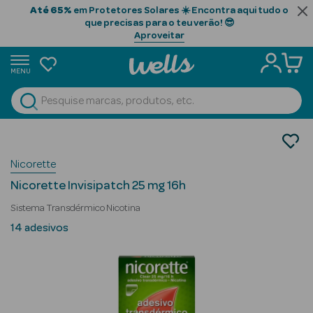
Até 65%
em Protetores Solares ☀️ Encontra aqui tudo o
que precisas para o teu verão! 😎
Aproveitar
MENU
portunidades
Ver Tudo
Beauty Season
Medicamentos
Deixar de Fumar
Beauty Season
Nicorette
Cabelo
Nicorette Invisipatch 25 mg 16h
Profissional
Sistema Transdérmico Nicotina
Beauty Season
14 adesivos
Cosmética
Beauty Season
Cosmética
Luxo