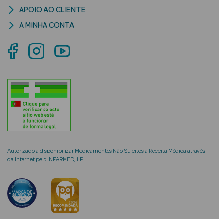
APOIO AO CLIENTE
A MINHA CONTA
mética Rosto e
Ver Tudo
Cosmética
Rosto
Hidratantes
Autorizado a disponibilizar Medicamentos Não Sujeitos a Receita Médica através
Séruns Faciais
da Internet pelo INFARMED, I.P.
Creme de Olhos
Anti-
envelhecimento