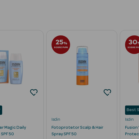
ais
Crianças e Bebés
Protetores Solares Cuidado Específico
A
25
30
%
SOBRE PVPR
SOBRE PV
r
Best S
Isdin
Isdin
er Magic Daily
Fotoprotetor Scalp & Hair
Fusion
 SPF 50
Spray SPF 50
Protec