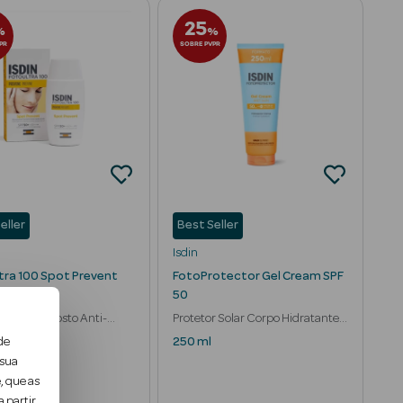
25
%
%
PR
SOBRE PVPR
eller
Best Seller
Isdin
tra 100 Spot Prevent
FotoProtector Gel Cream SPF
+
50
r Solar de Rosto Anti-
Protetor Solar Corpo Hidratante e
as
Refrescante
250 ml
de
 sua
, que as
 partir