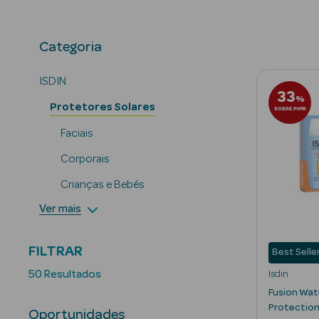
Faciais
Corpor
Categoria
ISDIN
33
%
Protetores Solares
SOBRE PVPR
Faciais
Corporais
Crianças e Bebés
Ver mais
FILTRAR
Best Selle
50 Resultados
Isdin
Fusion Wat
Protection
Oportunidades