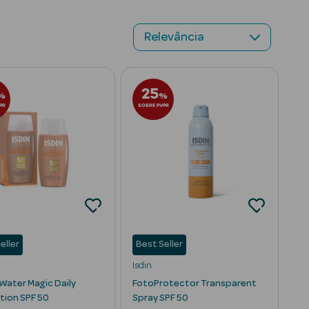
fter Sun
Manchas Solares
Suplementos
25
%
%
PR
SOBRE PVPR
eller
Best Seller
Isdin
 Water Magic Daily
FotoProtector Transparent
tion SPF 50
Spray SPF 50