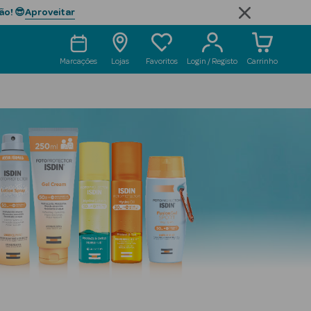
Aproveitar
ão! 😎
Marcações
Lojas
Favoritos
Login / Registo
Carrinho