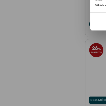
da sua u
23
€
A
26
%
SOBRE PVPR
Best Selle