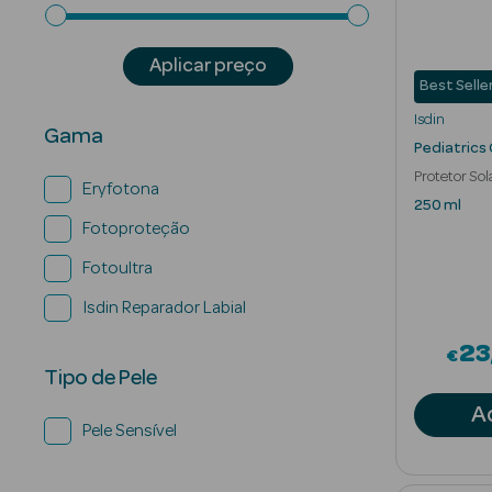
Aplicar preço
Best Selle
Isdin
Gama
Pediatrics
Protetor Sol
Eryfotona
Refrescante
250 ml
Fotoproteção
Fotoultra
Isdin Reparador Labial
23
€
Tipo de Pele
A
Pele Sensível