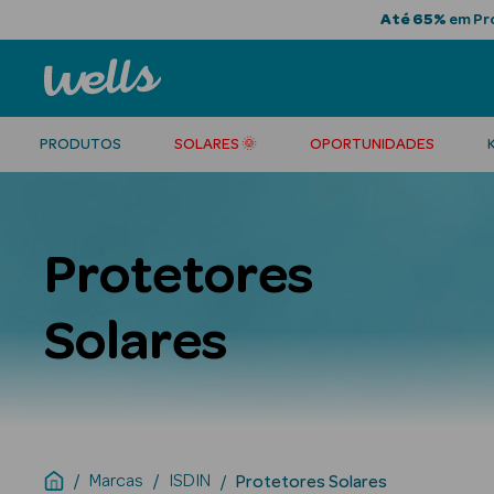
Até 65%
em Pro
PRODUTOS
SOLARES 🌞
OPORTUNIDADES
Protetores
Solares
Marcas
ISDIN
Protetores Solares