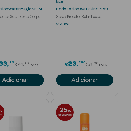
Isdin
usionWater Magic SPF50
Body Lotion Wet Skin SPF50
otetor Solar Rosto Corpo
Spray Protetor Solar Loção
cante
250 ml
19
92
om
Price reduced from
Price reduced
33
23
49
90
41
€
31
€
€
PVPR
PVPR
Adicionar
Adicionar
25
%
%
PR
SOBRE PVPR