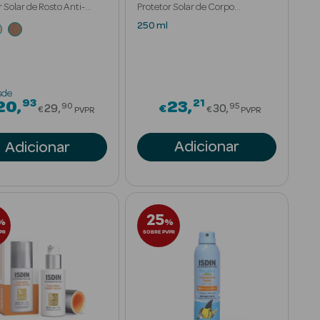
r Solar de Rosto Anti-
Protetor Solar de Corpo
ições
Refrescante
250 ml
sde
93
21
om
Price reduced from
Price reduced 
20
23
90
95
29
€
30
€
€
PVPR
PVPR
Adicionar
Adicionar
25
%
%
PR
SOBRE PVPR