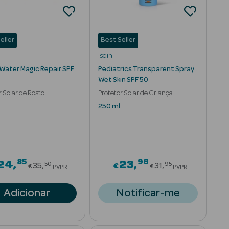
eller
Best Seller
Isdin
 Water Magic Repair SPF
Pediatrics Transparent Spray
Wet Skin SPF 50
r Solar de Rosto
Protetor Solar de Criança
velhecimento
Transparente Fresco
250 ml
85
96
om
Price reduced from
Price reduced
24
23
50
95
35
€
31
€
€
PVPR
PVPR
Adicionar
Notificar-me