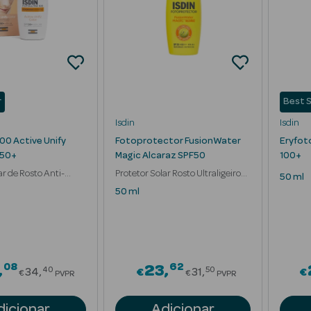
r
Best S
Isdin
Isdin
00 Active Unify
Fotoprotector FusionWater
Eryfot
 50+
Magic Alcaraz SPF50
100+
ar de Rosto Anti-
Protetor Solar Rosto Ultraligeiro
50 ml
Hidratante
50 ml
08
62
Price reduced from
Price reduced fr
23
40
50
34
€
31
€
€
€
PVPR
PVPR
dicionar
Adicionar