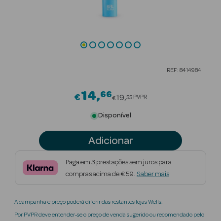
Beauty Season
Cuidados de
Cabelo
Beauty Season
REF: 8414984
Maquilhagem
14
66
Price reduced from
€
Beauty Season
19
PVPR
55
€
Maquilhagem
Disponível
Luxo
Adicionar
Beauty Season
Nutricosmética
Paga em 3 prestações sem juros para
compras acima de € 59.
Saber mais
Beauty Season
Perfumes
A campanha e preço poderá diferir das restantes lojas Wells.
Beauty Season
Por PVPR deve entender-se o preço de venda sugerido ou recomendado pelo