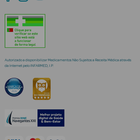
mética Rosto e
Ver Tudo
Autorizado a disponibilizar Medicamentos Não Sujeitos a Receita Médica através
Cosmética
da Internet pelo INFARMED, I.P.
Rosto
Hidratantes
Séruns Faciais
Creme de Olhos
Anti-
envelhecimento