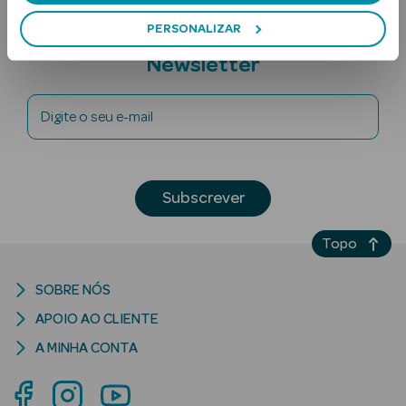
PERSONALIZAR
Subscreva a
Newsletter
Digite o seu e-mail
Ver Tudo
Solares
Subscrever
Corpo
Topo
Rosto
SOBRE NÓS
Lábios
APOIO AO CLIENTE
A MINHA CONTA
Solares Bebé e
Criança