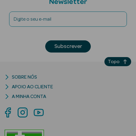
Newsletter
Digite o seu e-mail
mética Rosto e
Subscrever
Ver Tudo
Topo
Cosmética
Rosto
SOBRE NÓS
Hidratantes
APOIO AO CLIENTE
Séruns Faciais
A MINHA CONTA
Creme de Olhos
Anti-
envelhecimento