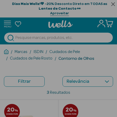
Dias Mais Wells!
💙 -20% Desconto Direto em TODAS as
Lentes de Contacto
👀
Aproveitar
MENU
portunidades
Ver Tudo
Beauty Season
Marcas
ISDIN
Cuidados de Pele
Cuidados de Pele Rosto
Contorno de Olhos
Beauty Season
Cabelo
Profissional
Filtrar
Beauty Season
Cosmética
3
Resultados
Beauty Season
20
20
Cosmética
%
%
Luxo
SOBRE PVPR
SOBRE PVPR