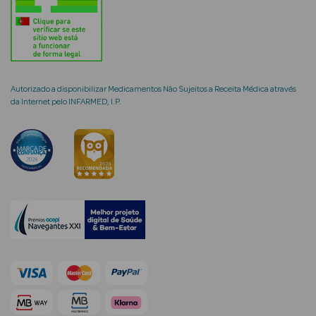
Limpeza Facial
Desmaquilhantes
Água Micelar
Autorizado a disponibilizar Medicamentos Não Sujeitos a Receita Médica através
da Internet pelo INFARMED, I.P.
Solares
Máscaras
Faciais
Água Termal
Esfoliantes
Lábios
Coffrets