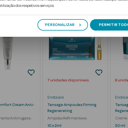
tilização dos respetivos serviços.
5
PERSONALIZAR
PERMITIR TOD
%
SOBRE PVPR
7 unidades disponíveis
8 unid
Endocare
Endoca
omfort Cream Anti-
Tensage Ampoules Firming
Tensag
Regenerating
Regene
ante Antirrugas e
Ampolas Refirmantes e
Creme 
ecimento
Despigmentantes
Antien
10 x 2ml
50 ml