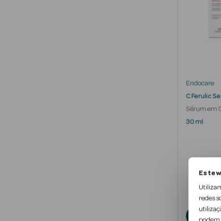
Endocare
C Ferulic S
Sérum em G
Envelhecim
30 ml
Este w
Utiliza
redes s
utilizaç
A
podem c