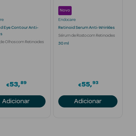
Novo
re
Endocare
id Eye Contour Anti-
Retinoid Serum Anti-Wrinkles
es
Sérum de Rosto com Retinoides
de Olhos com Retinoides
30 ml
89
93
53
55
€
€
Adicionar
Adicionar