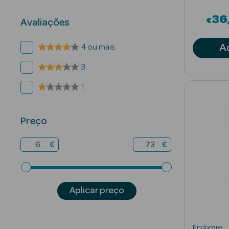
36
€
Avaliações
A
4 ou mais
3
1
Preço
€
€
Aplicar preço
Endocare