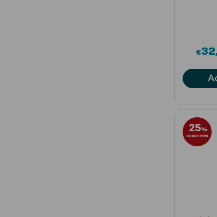
32
€
A
25
%
SOBRE PVPR