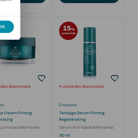
15
OS
%
SOBRE PVPR
ades disponíveis
4 unidades disponíveis
re
Endocare
e Cream Firming
Tensage Serum Firming
rating
Regenerating
Luminoso Refirmante
Sérum Anti-Idade Refirmante
velhecimento
Revitalizante
30 ml