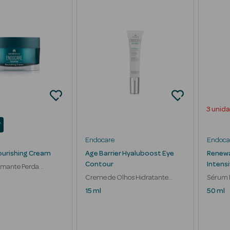
3 unid
r
Endocare
Endoca
urishing Cream
Age Barrier Hyaluboost Eye
Renewa
Contour
Intens
rmante Perda
 Pele Seca
Creme de Olhos Hidratante
Sérum 
Ácido Hialurónico
Antien
15 ml
50 ml