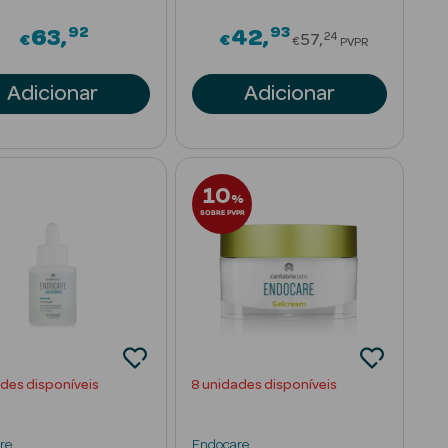
92
93
Price reduced
63
42
24
€
€
57
€
PVPR
Adicionar
Adicionar
10
%
SOBRE PVPR
ades disponíveis
8 unidades disponíveis
re
Endocare