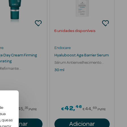
6 unidades disponíveis
re
Endocare
e Day Cream Firming
Hyaluboost Age Barrier Serum
rating
Sérum Antienvelhecimento
Refirmante
Ácido Hialurónico
30 ml
velhecimento SPF30
01
46
Price reduced from
Price reduced 
34
42
de
35
69
45
€
44
€
€
PVPR
PVPR
 sua
, que as
Adicionar
Adicionar
 partir