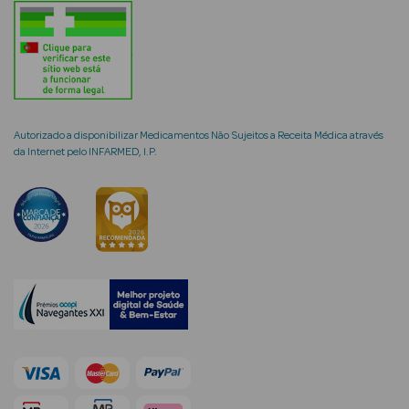
mética Rosto e
Autorizado a disponibilizar Medicamentos Não Sujeitos a Receita Médica através
da Internet pelo INFARMED, I.P.
Ver Tudo
Cosmética
Rosto
Hidratantes
Séruns Faciais
Creme de Olhos
Anti-
envelhecimento