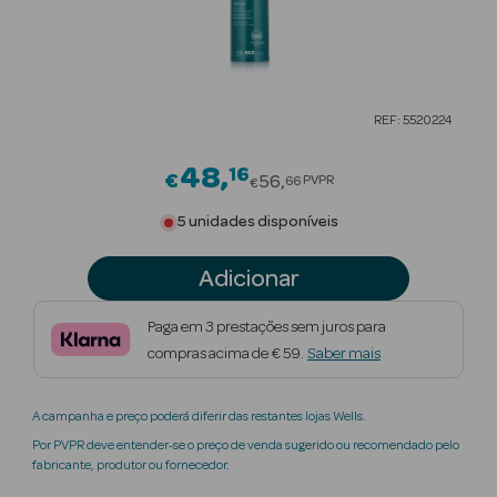
Beauty Season
Cuidados de
Cabelo
REF: 5520224
Beauty Season
Maquilhagem
48
16
Price reduced from
€
56
PVPR
66
€
Beauty Season
5 unidades disponíveis
Maquilhagem
Luxo
Adicionar
Beauty Season
Paga em 3 prestações sem juros para
Nutricosmética
compras acima de € 59.
Saber mais
Beauty Season
A campanha e preço poderá diferir das restantes lojas Wells.
Perfumes
Por PVPR deve entender-se o preço de venda sugerido ou recomendado pelo
fabricante, produtor ou fornecedor.
Beauty Season