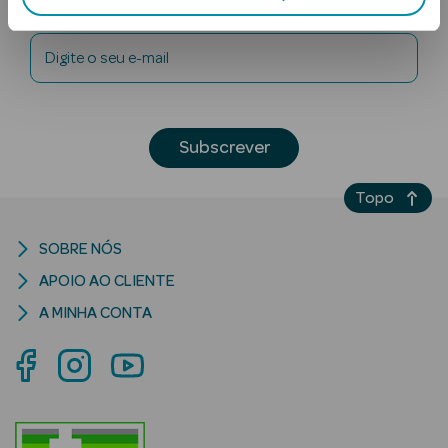
Newsletter
Digite o seu e-mail
Subscrever
Ver Tudo
Topo
Solares
SOBRE NÓS
Corpo
APOIO AO CLIENTE
Rosto
A MINHA CONTA
Lábios
Solares Bebé e
Criança