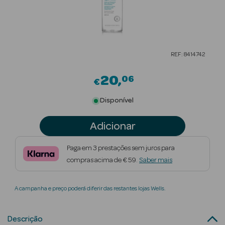
Beauty Season
Cuidados de
Cabelo
REF: 8414742
Beauty Season
Maquilhagem
20
06
€
Beauty Season
Disponível
Maquilhagem
Luxo
Adicionar
Beauty Season
Paga em 3 prestações sem juros para
Nutricosmética
compras acima de € 59.
Saber mais
Beauty Season
A campanha e preço poderá diferir das restantes lojas Wells.
Perfumes
Beauty Season
Descrição