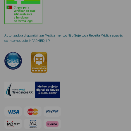
mética Rosto e
Autorizado a disponibilizar Medicamentos Não Sujeitos a Receita Médica através
da Internet pelo INFARMED, I.P.
Ver Tudo
Cosmética
Rosto
Hidratantes
Séruns Faciais
Creme de Olhos
Anti-
envelhecimento