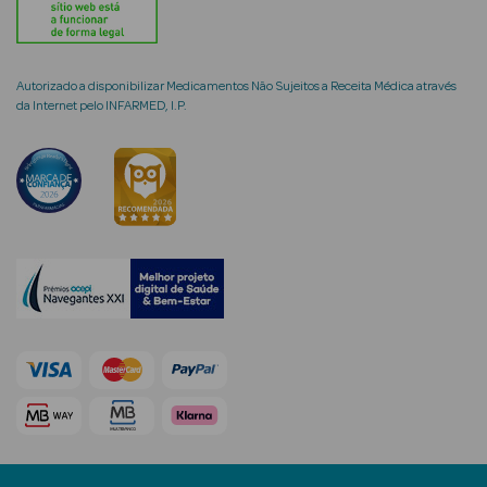
Ver Tudo
Autorizado a disponibilizar Medicamentos Não Sujeitos a Receita Médica através
da Internet pelo INFARMED, I.P.
Coffrets
Coffrets de
Mulher
Coffrets de
Homem