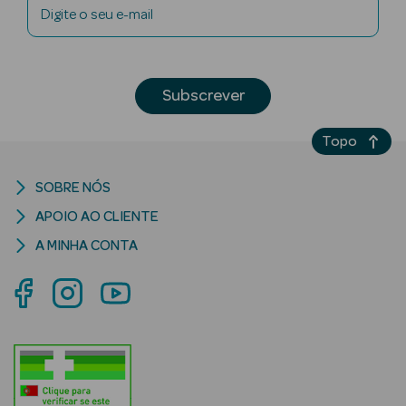
Digite o seu e-mail
Subscrever
riança
Topo
Ver Tudo
Perfumes
SOBRE NÓS
Unissexo
APOIO AO CLIENTE
Eau de Parfum
A MINHA CONTA
Eau de Toilette
Águas de
Colónia