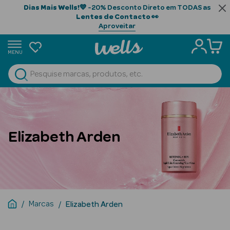
Dias Mais Wells!
💙 -20% Desconto Direto em TODAS as
Lentes de Contacto
👀
Aproveitar
MENU
portunidades
Ver Tudo
Beauty Season
Beauty Season
Cabelo
Elizabeth Arden
Profissional
Beauty Season
Cosmética
Beauty Season
Marcas
Elizabeth Arden
Cosmética
Luxo