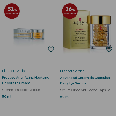
Corporais
51
36
%
%
Coffrets
SOBRE PVPR
SOBRE PVPR
Acessórios
Ver Tudo
Cosmética
Elizabeth Arden
Elizabeth Arden
Rosto Luxo
Prevage Anti-Aging Neck and
Advanced Ceramide Capsules
Décolleté Cream
Daily Eye Serum
Hidratantes
Creme Pescoço e Decote
Sérum Olhos Anti-Idade Cápsulas
Antienvelhecimento
Ceramide
50 ml
60 ml
Séruns Faciais
Contorno de
Olhos