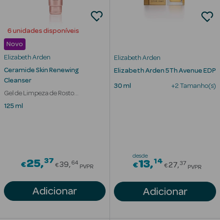
Desodorizantes
Esfoliantes
6 unidades disponíveis
Corporais
Novo
Cicatrizantes
Elizabeth Arden
Elizabeth Arden
Ceramide Skin Renewing
Elizabeth Arden 5Th Avenue EDP
Depilatórios
Cleanser
30 ml
+2 Tamanho(s)
Gel de Limpeza de Rosto
Estrias
Hidratante
125 ml
Bronzeadores
Cuidados de
Mãos
desde
37
Price reduced from
14
25
Price redu
13
64
37
€
39
€
27
€
€
PVPR
PVPR
Cuidados de
Adicionar
Pés
Adicionar
Massajadores