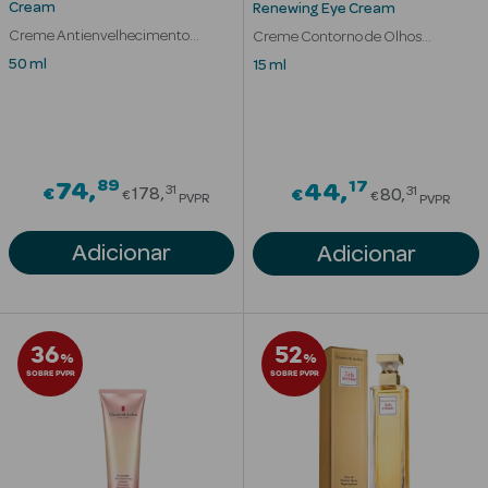
Cream
Renewing Eye Cream
Acessórios
Creme Antienvelhecimento
Creme Contorno de Olhos
Protetor SPF30
Iluminador Anti-Rugas
50 ml
15 ml
Ver Tudo
89
Price reduced from
17
74
Price red
44
Cosmética
31
31
€
178
€
80
€
€
PVPR
PVPR
Corpo
Adicionar
Adicionar
Hidratantes
Banho
36
52
%
%
Protetores
SOBRE PVPR
SOBRE PVPR
Solares
Refirmantes