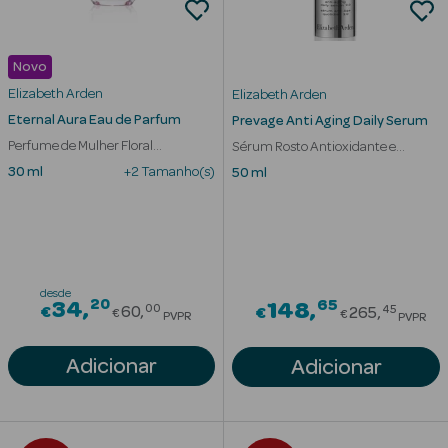
Novo
Elizabeth Arden
Elizabeth Arden
Eternal Aura Eau de Parfum
Prevage Anti Aging Daily Serum
Perfume de Mulher Floral
Sérum Rosto Antioxidante e
Ambarada
Antienvelhecimento
30 ml
+2 Tamanho(s)
50 ml
Ver Tudo
Solares
Corpo
desde
Rosto
20
Price reduced from
65
34
Price red
148
00
45
€
60
€
265
€
€
PVPR
PVPR
Lábios
Adicionar
Adicionar
Solares Bebé e
Criança