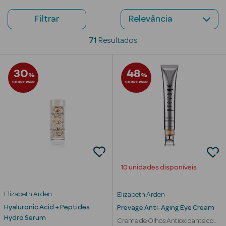
Beauty Season
Filtrar
Cuidados de
71
Resultados
Cabelo
Beauty Season
30
48
%
%
Maquilhagem
SOBRE PVPR
SOBRE PVPR
Beauty Season
Maquilhagem
Luxo
Beauty Season
Nutricosmética
10 unidades disponíveis
Beauty Season
Perfumes
Elizabeth Arden
Elizabeth Arden
Hyaluronic Acid + Peptides
Prevage Anti-Aging Eye Cream
Beauty Season
Hydro Serum
Creme de Olhos Antioxidante com