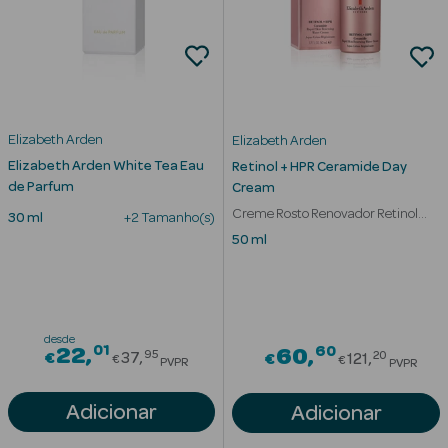
Cuidados de
Mãos
Coffrets
Elizabeth Arden
Elizabeth Arden
Elizabeth Arden White Tea Eau
Retinol + HPR Ceramide Day
de Parfum
Cream
Creme Rosto Renovador Retinol
30 ml
+2 Tamanho(s)
Textura Water Cream
50 ml
Ver Tudo
Protetores
Solares
Protetores
desde
01
Price reduced from
60
22
Price red
60
95
20
€
37
€
121
€
€
PVPR
Solares de
PVPR
Rosto
Adicionar
Adicionar
Protetores