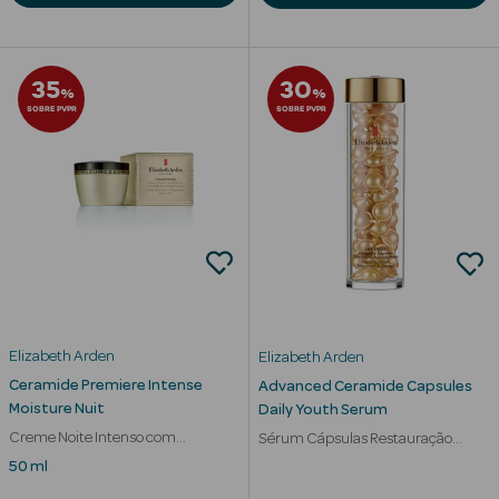
35
30
%
%
SOBRE PVPR
SOBRE PVPR
Elizabeth Arden
Elizabeth Arden
Ceramide Premiere Intense
Advanced Ceramide Capsules
erfumes
Moisture Nuit
Daily Youth Serum
Creme Noite Intenso com
Sérum Cápsulas Restauração
Ver Tudo
Ceramidas Relipidantes
Diária da Juventude
50 ml
Perfumes