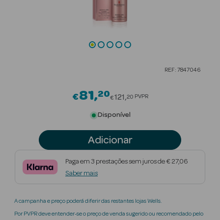
Beauty Season
Cuidados de
Cabelo
Beauty Season
REF: 7847046
Maquilhagem
81
20
Price reduced from
€
Beauty Season
121
PVPR
20
€
Maquilhagem
Disponível
Luxo
Adicionar
Beauty Season
Nutricosmética
Paga em 3 prestações sem juros de € 27,06
Saber mais
Beauty Season
Perfumes
A campanha e preço poderá diferir das restantes lojas Wells.
Beauty Season
Por PVPR deve entender-se o preço de venda sugerido ou recomendado pelo