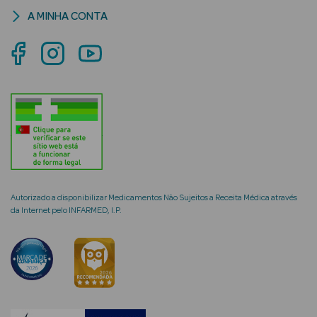
A MINHA CONTA
mética Rosto e
Ver Tudo
Cosmética
Rosto
Hidratantes
Autorizado a disponibilizar Medicamentos Não Sujeitos a Receita Médica através
da Internet pelo INFARMED, I.P.
Séruns Faciais
Creme de Olhos
Anti-
envelhecimento