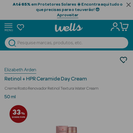
Até 65%
em Protetores Solares ☀️ Encontra aqui tudo o
que precisas para o teu verão! 😎
Aproveitar
MENU
portunidades
Ver Tudo
Beauty Season
Cosmética Rosto e Corpo
Cosmética Rosto Luxo
Beauty Season
Elizabeth Arden
Anti-envelhecimento
Cabelo
Retinol + HPR Ceramide Day Cream
Profissional
Creme Rosto Renovador Retinol Textura Water Cream
Beauty Season
50 ml
Cosmética
33
%
Beauty Season
SOBRE PVPR
Cosmética
Luxo