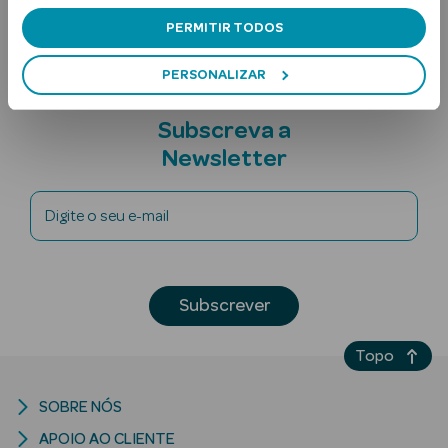
Nota adicional
PERMITIR TODOS
PERSONALIZAR
Subscreva a
Newsletter
Ver Tudo
Solares
Digite o seu e-mail
Corpo
Rosto
Subscrever
Lábios
Topo
Solares Bebé e
SOBRE NÓS
Criança
APOIO AO CLIENTE