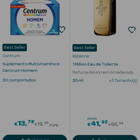
Best Seller
Best Seller
Centrum
Rabanne
Ver Tudo
Suplemento Multivitamínico
1 Million Eau de Toilette
Solares
Centrum Homem
Perfume de Homem Amadeirado
30 comprimidos
Corpo
30 ml
+3 Tamanho(s)
Rosto
Lábios
desde
78
Price reduced from
92
13
Price red
41
Solares Bebé e
69
54
€
19
€
66
€
€
PVPR
Criança