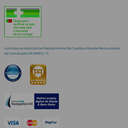
Ver Tudo
Coffrets
Coffrets de
Mulher
Autorizado a disponibilizar Medicamentos Não Sujeitos a Receita Médica através
da Internet pelo INFARMED, I.P.
Coffrets de
Homem