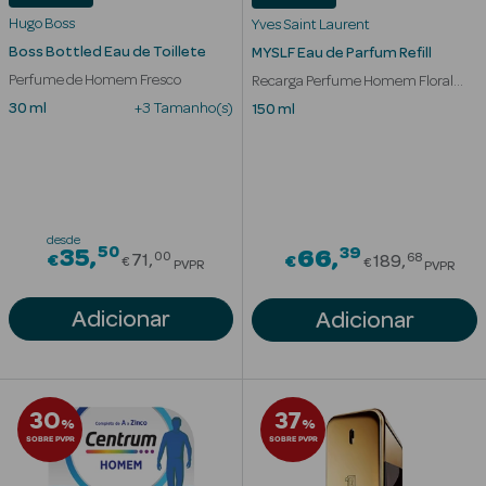
Solares
Hugo Boss
Yves Saint Laurent
Boss Bottled Eau de Toillete
MYSLF Eau de Parfum Refill
Perfume de Homem Fresco
Recarga Perfume Homem Floral
Amadeirado
30 ml
+3 Tamanho(s)
150 ml
desde
50
Price reduced from
39
35
Price redu
66
00
68
€
71
€
189
€
€
PVPR
PVPR
a Pesada
Adicionar
Adicionar
30
37
%
%
SOBRE PVPR
SOBRE PVPR