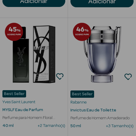
Adicionar
Adicionar
45
46
%
%
mética Rosto e
SOBRE PVPR
SOBRE PVPR
Ver Tudo
Cosmética
Rosto
Hidratantes
Best Seller
Best Seller
Séruns Faciais
Yves Saint Laurent
Rabanne
Creme de Olhos
MYSLF Eau de Parfum
Invictus Eau de Toilette
Perfume para Homem Floral
Perfume de Homem Amadeirado
Anti-
Amadeirado
40 ml
+2 Tamanho(s)
50 ml
+3 Tamanho(s)
envelhecimento