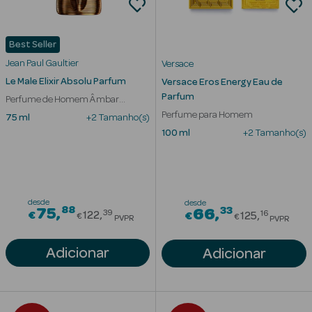
Eczema
Estrias
Best Seller
Jean Paul Gaultier
Versace
Manchas
s
Le Male Elixir Absolu Parfum
Versace Eros Energy Eau de
Parfum
Perfume de Homem Âmbar
Pele Oleosa
Aromático
Perfume para Homem
75 ml
+2 Tamanho(s)
Papos e
100 ml
+2 Tamanho(s)
Olheiras
Rosácea
desde
desde
88
Price reduced from
33
75
Price redu
66
Rugas
39
16
€
122
€
125
€
€
PVPR
PVPR
Pele Seca
Adicionar
Adicionar
Vermelhidão