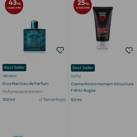
43
25
%
%
SOBRE PVPR
SOBRE PVPR
nte
Ver Tudo
Estética
Vouchers
Best Seller
Best Seller
Oferta Estética
Versace
Vichy
Eros Man Eau de Parfum
Creme Rosto Homem Structure
F Anti-Rugas
Perfume para Homem
100 ml
+1 Tamanho(s)
50 ml
eleza - Beauty
desde