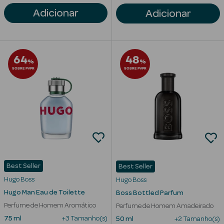
Corporais
Adicionar
Adicionar
Coffrets
Acessórios
64
48
%
%
SOBRE PVPR
SOBRE PVPR
Ver Tudo
Cosmética
Rosto Luxo
Hidratantes
Best Seller
Best Seller
Hugo Boss
Hugo Boss
Séruns Faciais
Hugo Man Eau de Toilette
Boss Bottled Parfum
Perfume de Homem Aromático
Perfume de Homem Amadeirado
Contorno de
75 ml
+3 Tamanho(s)
50 ml
+2 Tamanho(s)
Olhos