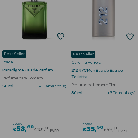
Desodorizantes
Esfoliantes
Corporais
Cicatrizantes
Depilatórios
Best Seller
Best Seller
Prada
Estrias
Carolina Herrera
Paradigme Eau de Parfum
212 NYC Men Eau de Eau de
Bronzeadores
Toilette
Perfume para Homem
Perfume de Homem Floral
50 ml
+1 Tamanho(s)
Cuidados de
Amadeirado
30 ml
+3 Tamanho(s)
Mãos
Cuidados de
Pés
desde
desde
68
Price reduced from
50
53
Price red
35
28
17
€
101
€
59
€
€
PVPR
PVPR
Massajadores