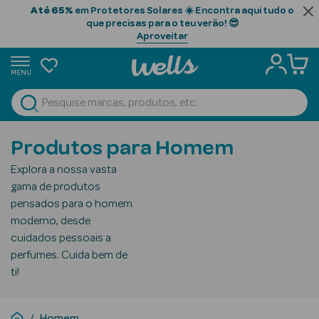
Até 65%
em Protetores Solares ☀️ Encontra aqui tudo o
que precisas para o teu verão! 😎
Aproveitar
MENU
portunidades
Ver Tudo
Beauty Season
Produtos para Homem
Beauty Season
Explora a nossa vasta
Cabelo
gama de produtos
Profissional
pensados para o homem
moderno, desde
Beauty Season
cuidados pessoais a
Cosmética
perfumes. Cuida bem de
ti!
Beauty Season
Cosmética
Luxo
Homem