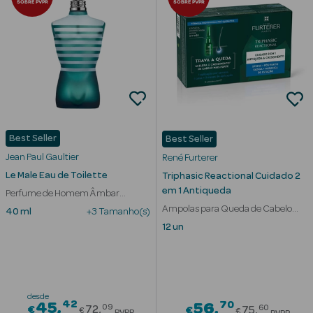
SOBRE PVPR
SOBRE PVPR
Cuidados de
Mãos
Coffrets
Best Seller
Best Seller
Jean Paul Gaultier
René Furterer
Ver Tudo
Le Male Eau de Toilette
Triphasic Reactional Cuidado 2
Protetores
em 1 Antiqueda
Perfume de Homem Âmbar
Solares
Aromático
Ampolas para Queda de Cabelo
40 ml
+3 Tamanho(s)
Reativa
12 un
Protetores
Solares de
Rosto
desde
Protetores
42
Price reduced from
70
45
Price red
56
09
60
€
72
€
75
€
€
PVPR
PVPR