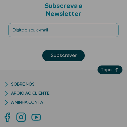
Subscreva a
Newsletter
Digite o seu e-mail
riança
Ver Tudo
Subscrever
Perfumes
Unissexo
Topo
Eau de Parfum
SOBRE NÓS
Eau de Toilette
APOIO AO CLIENTE
Águas de
A MINHA CONTA
Colónia