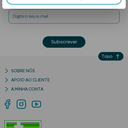
Newsletter
Digite o seu e-mail
Subscrever
Ver Tudo
Topo
Solares
SOBRE NÓS
Corpo
APOIO AO CLIENTE
Rosto
A MINHA CONTA
Lábios
Solares Bebé e
Criança