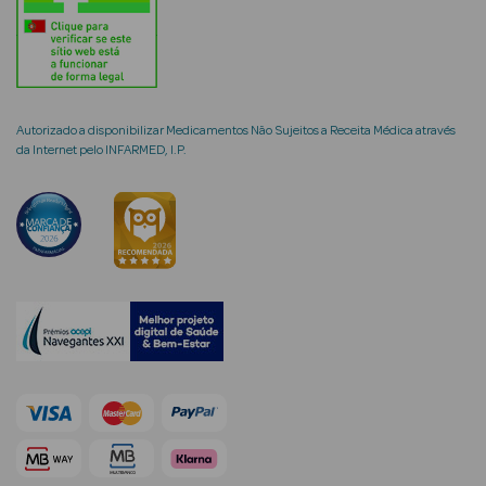
mética Rosto e
Autorizado a disponibilizar Medicamentos Não Sujeitos a Receita Médica através
da Internet pelo INFARMED, I.P.
Ver Tudo
Cosmética
Rosto
Hidratantes
Séruns Faciais
Creme de Olhos
Anti-
envelhecimento