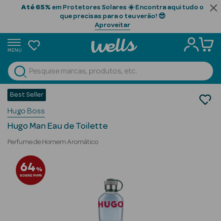
Até 65%
em Protetores Solares ☀️ Encontra aqui tudo o
que precisas para o teu verão! 😎
Aproveitar
MENU
portunidades
Ver Tudo
Beauty Season
Best Seller
Perfumes
Hugo Boss
Perfumes Homem
Beauty Season
Eau de Toilette
Cabelo
Hugo Man Eau de Toilette
Profissional
Perfume de Homem Aromático
Beauty Season
64
%
Cosmética
SOBRE PVPR
Beauty Season
Cosmética
Luxo