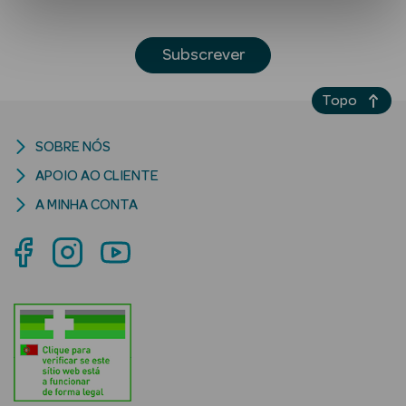
Subscrever
Topo
SOBRE NÓS
Ver Tudo
APOIO AO CLIENTE
Solares
A MINHA CONTA
Corpo
Rosto
Lábios
Solares Bebé e
Criança