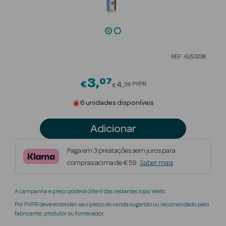
Beauty Season
Cuidados de
Cabelo
REF: 6253238
Beauty Season
Maquilhagem
3
07
Price reduced from
€
4
PVPR
39
€
Beauty Season
6 unidades disponíveis
Maquilhagem
Luxo
Adicionar
Beauty Season
Paga em 3 prestações sem juros para
Nutricosmética
compras acima de € 59.
Saber mais
Beauty Season
A campanha e preço poderá diferir das restantes lojas Wells.
Perfumes
Por PVPR deve entender-se o preço de venda sugerido ou recomendado pelo
fabricante, produtor ou fornecedor.
Beauty Season