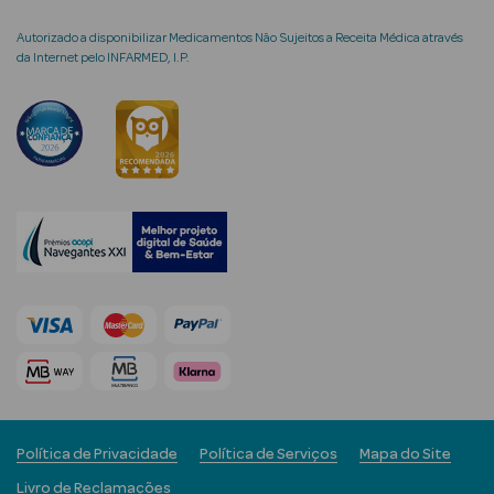
Autorizado a disponibilizar Medicamentos Não Sujeitos a Receita Médica através
da Internet pelo INFARMED, I.P.
mética Rosto e
Ver Tudo
Cosmética
Rosto
Hidratantes
Séruns Faciais
Creme de Olhos
Anti-
Política de Privacidade
Política de Serviços
Mapa do Site
envelhecimento
Livro de Reclamações