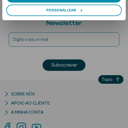
PERSONALIZAR
Subscreva a
Newsletter
Digite o seu e-mail
Ver Tudo
Solares
Subscrever
Corpo
Topo
Rosto
SOBRE NÓS
Lábios
APOIO AO CLIENTE
A MINHA CONTA
Solares Bebé e
Criança