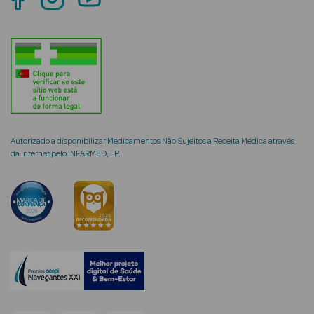
mética Rosto e
Ver Tudo
Autorizado a disponibilizar Medicamentos Não Sujeitos a Receita Médica através
Cosmética
da Internet pelo INFARMED, I.P.
Rosto
Hidratantes
Séruns Faciais
Creme de Olhos
Anti-
envelhecimento