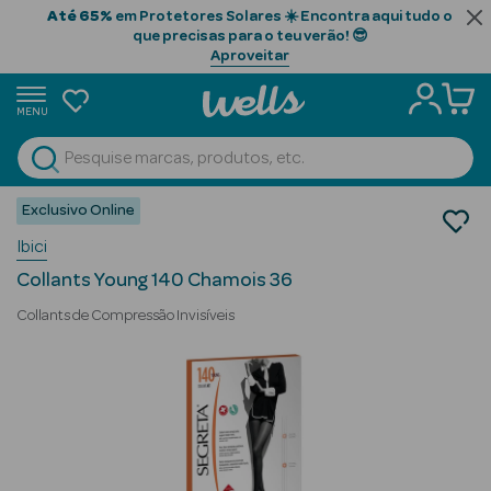
Até 65%
em Protetores Solares ☀️ Encontra aqui tudo o
que precisas para o teu verão! 😎
Aproveitar
MENU
portunidades
Ver Tudo
Beauty Season
Exclusivo Online
Ortopedia
Ibici
Meias de Descanso
Beauty Season
Collants
Cabelo
Collants Young 140 Chamois 36
Profissional
Collants de Compressão Invisíveis
Beauty Season
Cosmética
Beauty Season
Cosmética
Luxo