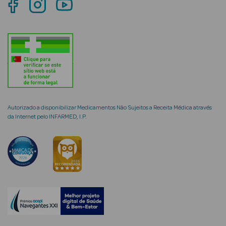
mética Rosto e
Ver Tudo
Cosmética
Autorizado a disponibilizar Medicamentos Não Sujeitos a Receita Médica através
Rosto
da Internet pelo INFARMED, I.P.
Hidratantes
Séruns Faciais
Creme de Olhos
Anti-
envelhecimento