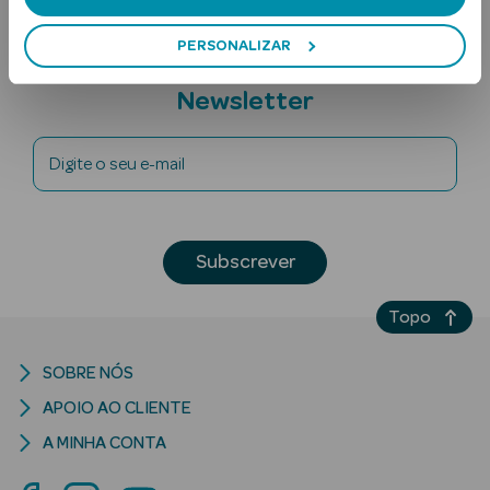
PERSONALIZAR
Subscreva a
Newsletter
Digite o seu e-mail
Ver Tudo
Solares
Subscrever
Corpo
Topo
Rosto
SOBRE NÓS
Lábios
APOIO AO CLIENTE
Solares Bebé e
A MINHA CONTA
Criança