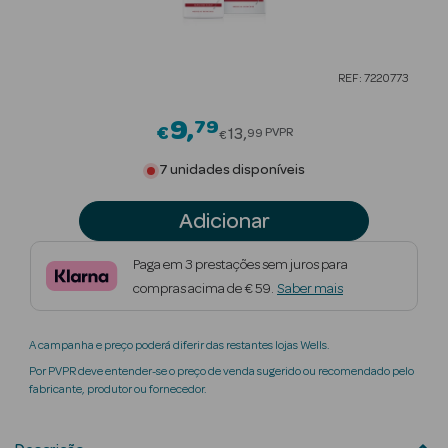
Beauty Season
Cuidados de
REF: 7220773
Cabelo
9
79
Price reduced from
Beauty Season
€
13
PVPR
99
€
Maquilhagem
7 unidades disponíveis
Beauty Season
Adicionar
Maquilhagem
Luxo
Paga em 3 prestações sem juros para
compras acima de € 59.
Saber mais
Beauty Season
Nutricosmética
A campanha e preço poderá diferir das restantes lojas Wells.
Beauty Season
Por PVPR deve entender-se o preço de venda sugerido ou recomendado pelo
Perfumes
fabricante, produtor ou fornecedor.
Beauty Season