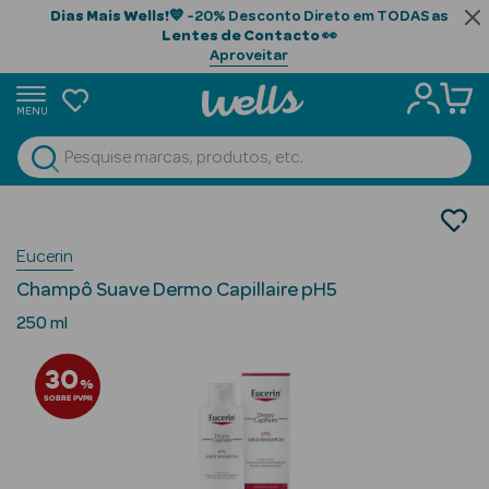
Dias Mais Wells!
💙 -20% Desconto Direto em TODAS as
Lentes de Contacto
👀
Aproveitar
MENU
portunidades
Ver Tudo
Beauty Season
Cabelo
Limpeza
Beauty Season
Eucerin
Champôs
Cabelo
Champô Suave Dermo Capillaire pH5
Profissional
250 ml
Beauty Season
30
Cosmética
%
SOBRE PVPR
Beauty Season
Cosmética
Luxo