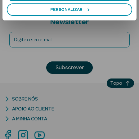
PERSONALIZAR
Subscreva a
Newsletter
Digite o seu e-mail
Ver Tudo
Solares
Subscrever
Corpo
Topo
Rosto
SOBRE NÓS
Lábios
APOIO AO CLIENTE
A MINHA CONTA
Solares Bebé e
Criança