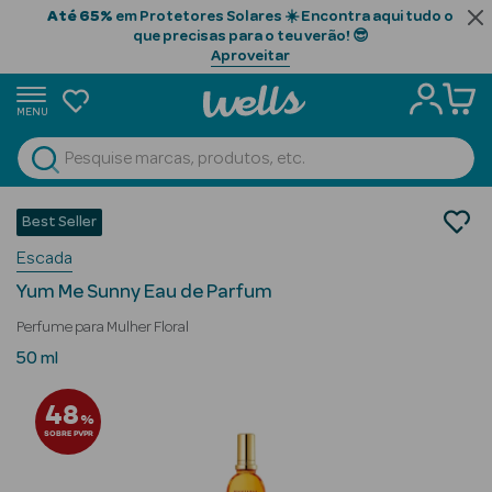
Até 65%
em Protetores Solares ☀️ Encontra aqui tudo o
que precisas para o teu verão! 😎
Aproveitar
MENU
portunidades
Ver Tudo
Beauty Season
Perfumes
Best Seller
Perfumes Mulher
Beauty Season
Escada
Eau de Parfum
Cabelo
Yum Me Sunny Eau de Parfum
Profissional
Perfume para Mulher Floral
Beauty Season
50 ml
Cosmética
48
%
Beauty Season
SOBRE PVPR
Cosmética
Luxo