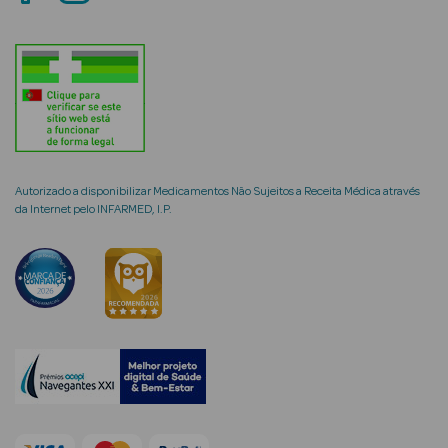
mética Rosto e
Ver Tudo
Autorizado a disponibilizar Medicamentos Não Sujeitos a Receita Médica através
Cosmética
da Internet pelo INFARMED, I.P.
Rosto
Hidratantes
Séruns Faciais
Creme de Olhos
Anti-
envelhecimento