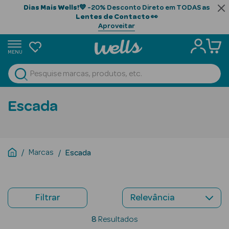
Dias Mais Wells!
💙 -20% Desconto Direto em TODAS as
Lentes de Contacto
👀
Aproveitar
MENU
portunidades
Ver Tudo
Beauty Season
Escada
Beauty Season
Cabelo
Profissional
Marcas
Escada
Beauty Season
Cosmética
Filtrar
Beauty Season
Cosmética
8
Resultados
Luxo