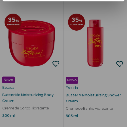
Limpeza Facial
35
35
%
%
Desmaquilhantes
SOBRE PVPR
SOBRE PVPR
Água Micelar
Solares
Máscaras
Faciais
Água Termal
Novo
Novo
Escada
Escada
Esfoliantes
Butter Me Moisturizing Body
Butter Me Moisturizing Shower
Cream
Cream
Lábios
Creme de Corpo Hidratante
Creme de Banho Hidratante
Nutritivo
200 ml
385 ml
Coffrets