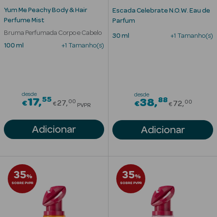
Yum Me Peachy Body & Hair
Escada Celebrate N.O.W. Eau de
Perfume Mist
Parfum
Bruma Perfumada Corpo e Cabelo
30 ml
+1 Tamanho(s)
100 ml
+1 Tamanho(s)
Ver Tudo
desde
desde
55
Price reduced from
88
17
Price re
38
00
00
€
27
Solares
€
72
€
€
PVPR
Corpo
Adicionar
Adicionar
Rosto
Lábios
35
35
%
%
SOBRE PVPR
SOBRE PVPR
Solares Bebé e
Criança