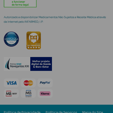
Corporais
Coffrets
Autorizado a disponibilizar Medicamentos Não Sujeitos a Receita Médica através
da Internet pelo INFARMED, I.P.
Acessórios
Ver Tudo
Cosmética
Rosto Luxo
Hidratantes
Séruns Faciais
Contorno de
Olhos
Política de Privacidade
Política de Serviços
Mapa do Site