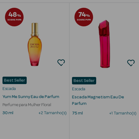
Beauty Season
48
74
%
%
Cuidados de
SOBRE PVPR
SOBRE PVPR
Cabelo
Beauty Season
Maquilhagem
Beauty Season
Maquilhagem
Luxo
Best Seller
Best Seller
Escada
Escada
Beauty Season
Yum Me Sunny Eau de Parfum
Escada Magnetism Eau De
Nutricosmética
Parfum
Perfume para Mulher Floral
Beauty Season
30 ml
+2 Tamanho(s)
75 ml
+1 Tamanho(s)
Perfumes
Beauty Season