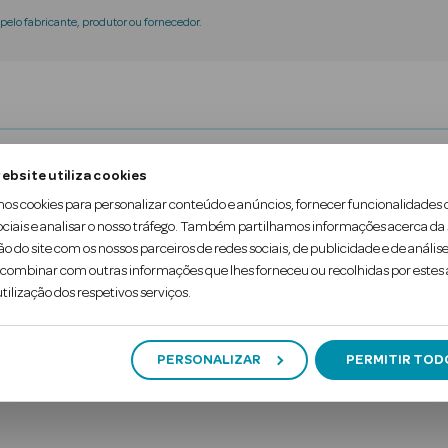
elo fabricante, produtor ou fornecedor.
gmentado é um lápis de sobrancelhas super fino e d
ebsite utiliza cookies
mos cookies para personalizar conteúdo e anúncios, fornecer funcionalidades 
ino e à prova de água, não mancha por muitas horas
ociais e analisar o nosso tráfego. Também partilhamos informações acerca da
. Com um pincel especialmente desenvolvido, cons
ão do site com os nossos parceiros de redes sociais, de publicidade e de análise
ombinar com outras informações que lhes forneceu ou recolhidas por estes a
tilização dos respetivos serviços.
PERSONALIZAR
PERMITIR TOD