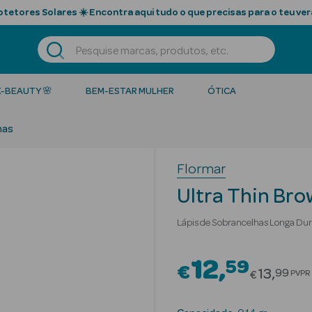
tetores Solares ☀️ Encontra aqui tudo o que precisas para o teu ver
K-BEAUTY 🌸
BEM-ESTAR MULHER
ÓTICA
has
Flormar
Ultra Thin Bro
Lápis de Sobrancelhas Longa Du
12
59
€
Price re
13
99
PVPR
€