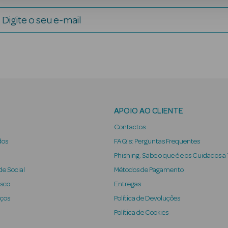
Digite o seu e-mail
APOIO AO CLIENTE
Contactos
dos
FAQ's: Perguntas Frequentes
Phishing: Sabe o que é e os Cuidados a
e Social
Métodos de Pagamento
osco
Entregas
iços
Política de Devoluções
Política de Cookies