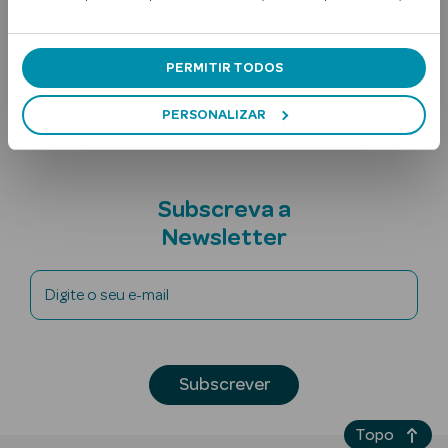
Contra-indicações
PERMITIR TODOS
Nota adicional
PERSONALIZAR
Ver Tudo
Subscreva a
Solares
Newsletter
Corpo
Digite o seu e-mail
Rosto
Lábios
Subscrever
Solares Bebé e
Criança
Topo