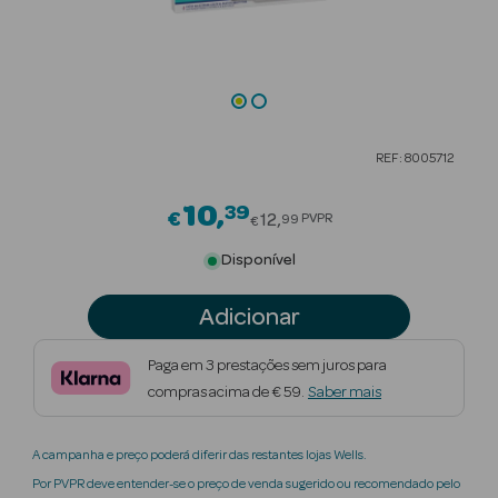
Beauty Season
Cuidados de
Cabelo
Beauty Season
REF: 8005712
Maquilhagem
10
39
Price reduced from
€
Beauty Season
12
PVPR
99
€
Maquilhagem
Disponível
Luxo
Adicionar
Beauty Season
Nutricosmética
Paga em 3 prestações sem juros para
compras acima de € 59.
Saber mais
Beauty Season
Perfumes
A campanha e preço poderá diferir das restantes lojas Wells.
Beauty Season
Por PVPR deve entender-se o preço de venda sugerido ou recomendado pelo