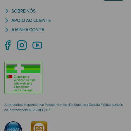
SOBRE NÓS
APOIO AO CLIENTE
A MINHA CONTA
mética Rosto e
Ver Tudo
Cosmética
Rosto
Hidratantes
Séruns Faciais
Autorizado a disponibilizar Medicamentos Não Sujeitos a Receita Médica através
Creme de Olhos
da Internet pelo INFARMED, I.P.
Anti-
envelhecimento