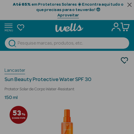
Até 65%
em Protetores Solares ☀️ Encontra aqui tudo o
que precisas para o teu verão! 😎
Aproveitar
MENU
portunidades
Ver Tudo
Beauty Season
Cosmética Rosto e Corpo
Cosmética Corpo Luxo
Beauty Season
Lancaster
Protetores Solares
Cabelo
Sun Beauty Protective Water SPF 30
Profissional
Protetor Solar de Corpo Water-Resistant
Beauty Season
150 ml
Cosmética
53
%
Beauty Season
SOBRE PVPR
Cosmética
Luxo