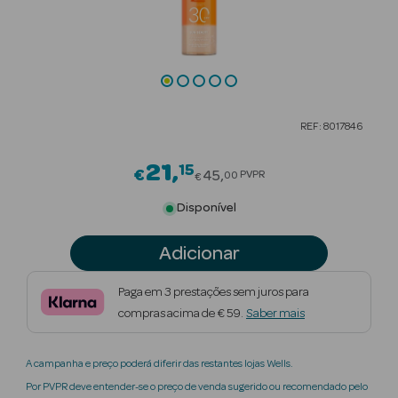
Beauty Season
Cuidados de
Cabelo
Beauty Season
REF: 8017846
Maquilhagem
21
15
Price reduced from
€
Beauty Season
45
PVPR
00
€
Maquilhagem
Disponível
Luxo
Adicionar
Beauty Season
Nutricosmética
Paga em 3 prestações sem juros para
compras acima de € 59.
Saber mais
Beauty Season
Perfumes
A campanha e preço poderá diferir das restantes lojas Wells.
Beauty Season
Por PVPR deve entender-se o preço de venda sugerido ou recomendado pelo