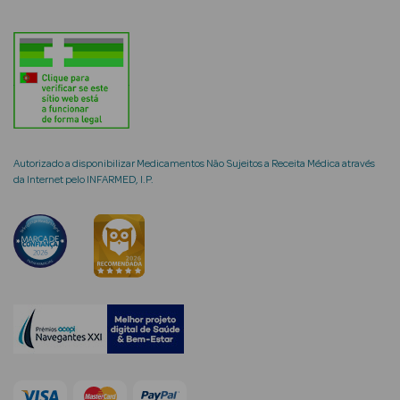
mética Rosto e
Ver Tudo
Autorizado a disponibilizar Medicamentos Não Sujeitos a Receita Médica através
da Internet pelo INFARMED, I.P.
Cosmética
Rosto
Hidratantes
Séruns Faciais
Creme de Olhos
Anti-
envelhecimento