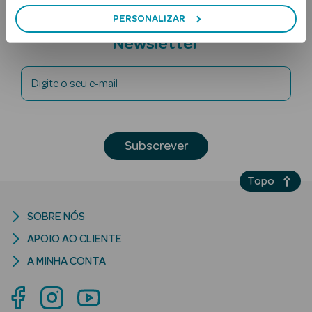
PERSONALIZAR
Subscreva a
Newsletter
Digite o seu e-mail
Ver Tudo
Subscrever
Solares
Corpo
Topo
Rosto
SOBRE NÓS
APOIO AO CLIENTE
Lábios
A MINHA CONTA
Solares Bebé e
Criança