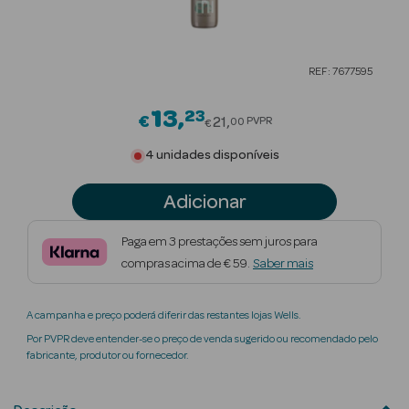
Beauty Season
Cuidados de
REF: 7677595
Cabelo
13
23
Price reduced from
Beauty Season
€
21
PVPR
00
€
Maquilhagem
4 unidades disponíveis
Beauty Season
Adicionar
Maquilhagem
Luxo
Paga em 3 prestações sem juros para
compras acima de € 59.
Saber mais
Beauty Season
Nutricosmética
A campanha e preço poderá diferir das restantes lojas Wells.
Beauty Season
Por PVPR deve entender-se o preço de venda sugerido ou recomendado pelo
Perfumes
fabricante, produtor ou fornecedor.
Beauty Season