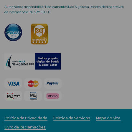
Autorizado a disponibilizar Medicamentos Não Sujeitos a Receita Médica através
da Internet pelo INFARMED, I.P.
mética Rosto e
Ver Tudo
Cosmética
Rosto
Hidratantes
Séruns Faciais
Creme de Olhos
Política de Privacidade
Política de Serviços
Mapa do Site
Anti-
envelhecimento
Livro de Reclamações