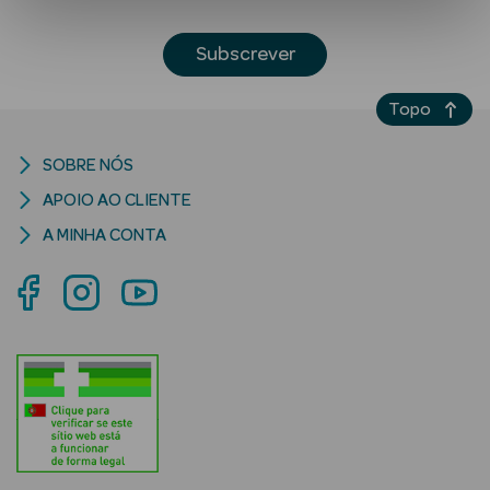
Subscrever
Topo
SOBRE NÓS
APOIO AO CLIENTE
Ver Tudo
Solares
A MINHA CONTA
Corpo
Rosto
Lábios
Solares Bebé e
Criança