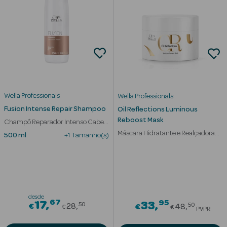
nte
Ver Tudo
Estética
Wella Professionals
Wella Professionals
Vouchers
Fusion Intense Repair Shampoo
Oil Reflections Luminous
Oferta Estética
Reboost Mask
Champô Reparador Intenso Cabelo
Danificado
Máscara Hidratante e Realçadora
500 ml
+1 Tamanho(s)
do Brilho
eleza - Beauty
desde
67
Price reduced from
95
17
Price redu
33
50
50
€
28
€
48
€
€
PVPR