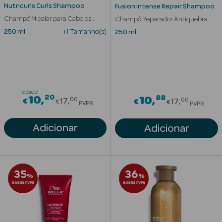
Acessórios
Nutricurls Curls Shampoo
Fusion Intense Repair Shampoo
Champô Micelar para Cabelos
Champô Reparador Antiquebra
Encaracolados
Cabelo Danificado
250 ml
+1 Tamanho(s)
250 ml
Ver Tudo
Cosmética
desde
20
Price reduced from
88
10
Price redu
Corpo
10
00
00
€
17
€
17
€
€
PVPR
PVPR
Hidratantes
Adicionar
Adicionar
Banho
Protetores
35
36
%
%
Solares
SOBRE PVPR
SOBRE PVPR
Refirmantes