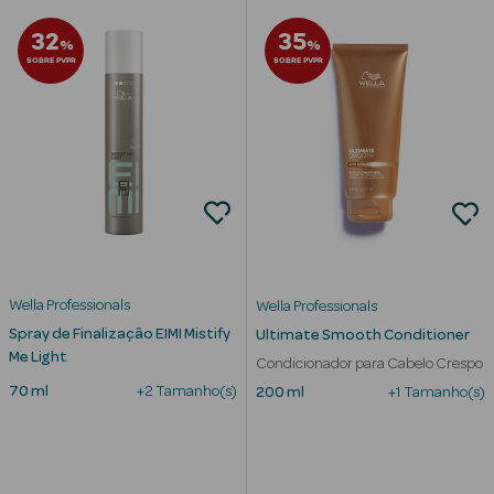
32
35
%
%
SOBRE PVPR
SOBRE PVPR
mética Rosto e
Ver Tudo
Cosmética
Rosto
Hidratantes
Wella Professionals
Wella Professionals
Spray de Finalização EIMI Mistify
Ultimate Smooth Conditioner
Séruns Faciais
Me Light
Condicionador para Cabelo Crespo
70 ml
+2 Tamanho(s)
200 ml
+1 Tamanho(s)
Creme de Olhos
Anti-
envelhecimento