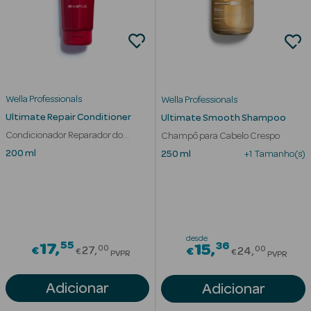
Desodorizantes
Esfoliantes
Corporais
Cicatrizantes
Wella Professionals
Wella Professionals
Depilatórios
Ultimate Repair Conditioner
Ultimate Smooth Shampoo
Condicionador Reparador do
Champô para Cabelo Crespo
Estrias
Cabelo Danificado
200 ml
250 ml
+1 Tamanho(s)
Bronzeadores
Cuidados de
Mãos
desde
55
Price reduced from
36
17
Price redu
15
00
00
€
27
€
24
Cuidados de
€
€
PVPR
PVPR
Pés
Adicionar
Adicionar
Massajadores