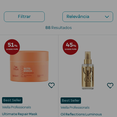
Beauty Season
Cuidados de
Filtrar
Cabelo
88
Resultados
Beauty Season
Maquilhagem
51
45
%
%
SOBRE PVPR
SOBRE PVPR
Beauty Season
Maquilhagem
Luxo
Beauty Season
Nutricosmética
Beauty Season
Perfumes
Best Seller
Best Seller
Wella Professionals
Wella Professionals
Beauty Season
Ultimate Repair Mask
Oil Reflections Luminous