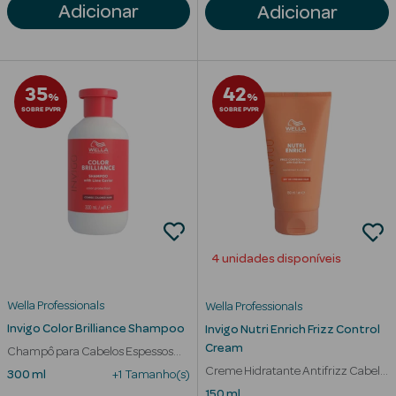
Adicionar
Adicionar
35
42
%
%
SOBRE PVPR
SOBRE PVPR
4 unidades disponíveis
Wella Professionals
Wella Professionals
erfumes
Invigo Color Brilliance Shampoo
Invigo Nutri Enrich Frizz Control
Cream
Champô para Cabelos Espessos
Ver Tudo
com Coloração
Creme Hidratante Antifrizz Cabelo
Perfumes
300 ml
+1 Tamanho(s)
Seco
150 ml