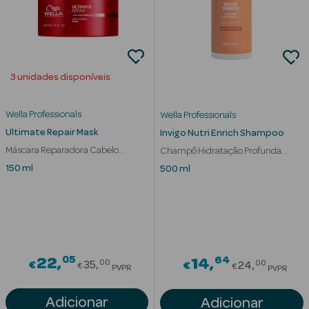
Cuidados de
Mãos
Coffrets
3 unidades disponíveis
Wella Professionals
Wella Professionals
Ultimate Repair Mask
Invigo Nutri Enrich Shampoo
Máscara Reparadora Cabelo
Champô Hidratação Profunda
Danificado pelo Calor
Cabelo Seco
150 ml
500 ml
Ver Tudo
Protetores
Solares
Protetores
Solares de
05
Price reduced from
64
22
Price redu
14
00
00
€
35
€
24
€
€
Rosto
PVPR
PVPR
Protetores
Adicionar
Adicionar