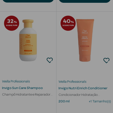
Solares de
Corpo
32
40
Protetores
%
%
Solares Infantis
SOBRE PVPR
SOBRE PVPR
After Sun
Bronzeadores
Autobronzeadores
Protetores
Solares Cabelo
Wella Professionals
Wella Professionals
Invigo Sun Care Shampoo
Invigo Nutri Enrich Conditioner
Protetores
Solares para
Champô Hidratante e Reparador
Condicionador Hidratação
Pós -Sol
Profunda Cabelo Seco
Lábios
200 ml
+1 Tamanho(s)
Protetores