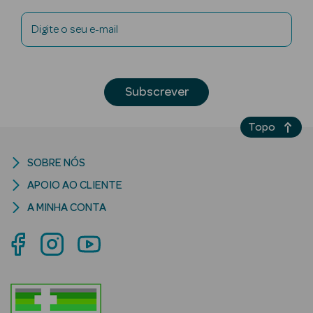
Digite o seu e-mail
Subscrever
riança
Ver Tudo
Topo
Perfumes
Unissexo
SOBRE NÓS
APOIO AO CLIENTE
Eau de Parfum
A MINHA CONTA
Eau de Toilette
Águas de
Colónia