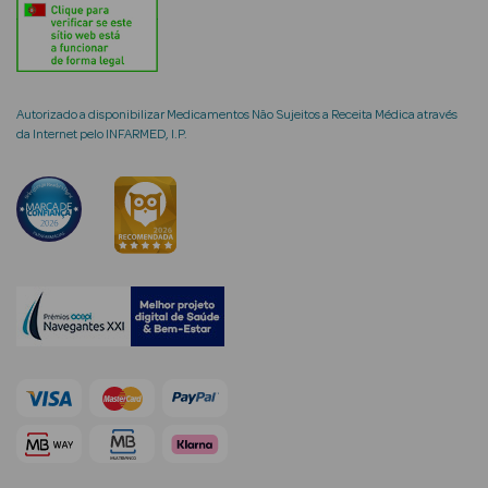
Ver Tudo
Coffrets
Autorizado a disponibilizar Medicamentos Não Sujeitos a Receita Médica através
da Internet pelo INFARMED, I.P.
Coffrets de
Mulher
Coffrets de
Homem