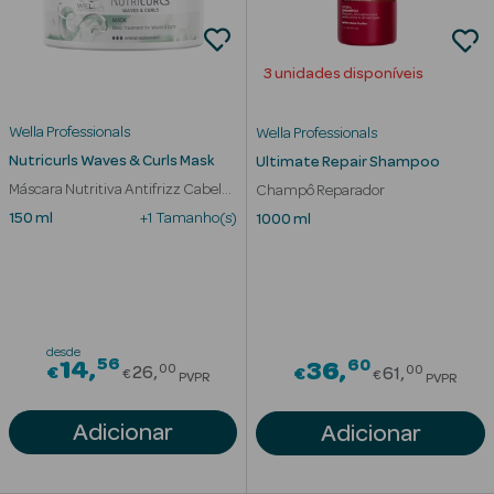
3 unidades disponíveis
Wella Professionals
Wella Professionals
Nutricurls Waves & Curls Mask
Ultimate Repair Shampoo
Máscara Nutritiva Antifrizz Cabelo
Champô Reparador
Ver Tudo
com Caracóis
150 ml
+1 Tamanho(s)
1000 ml
Solares
Corpo
Rosto
desde
56
Price reduced from
60
14
Price red
36
00
00
€
26
€
61
€
€
PVPR
PVPR
Lábios
Adicionar
Adicionar
Solares Bebé e
Criança