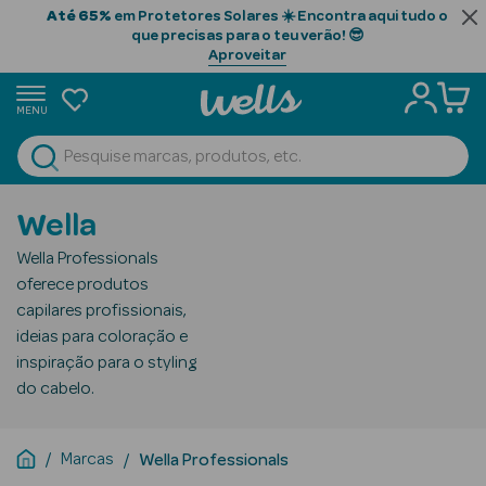
Até 65%
em Protetores Solares ☀️ Encontra aqui tudo o
que precisas para o teu verão! 😎
Aproveitar
MENU
portunidades
Ver Tudo
Beauty Season
Wella
Beauty Season
Wella Professionals
Cabelo
oferece produtos
Profissional
capilares profissionais,
ideias para coloração e
Beauty Season
inspiração para o styling
Cosmética
do cabelo.
Beauty Season
Cosmética
Marcas
Wella Professionals
Luxo