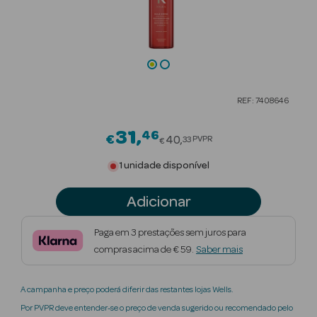
Beauty Season
Cuidados de
Cabelo
Beauty Season
REF: 7408646
Maquilhagem
31
46
Price reduced from
€
Beauty Season
40
PVPR
33
€
Maquilhagem
1 unidade disponível
Luxo
Adicionar
Beauty Season
Nutricosmética
Paga em 3 prestações sem juros para
compras acima de € 59.
Saber mais
Beauty Season
Perfumes
A campanha e preço poderá diferir das restantes lojas Wells.
Beauty Season
Por PVPR deve entender-se o preço de venda sugerido ou recomendado pelo