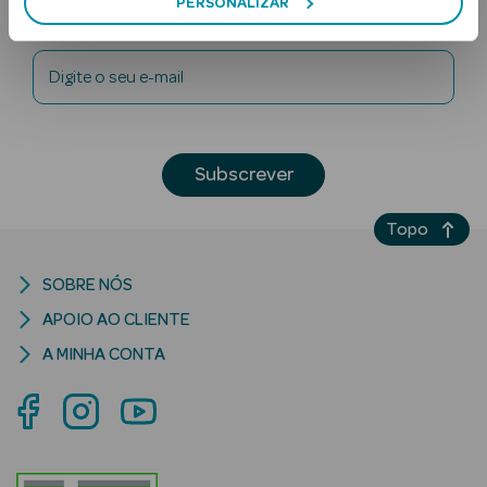
PERSONALIZAR
Newsletter
Digite o seu e-mail
Subscrever
Ver Tudo
Topo
Solares
Corpo
SOBRE NÓS
APOIO AO CLIENTE
Rosto
A MINHA CONTA
Lábios
Solares Bebé e
Criança