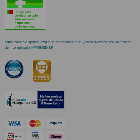
mética Rosto e
Autorizado a disponibilizar Medicamentos Não Sujeitos a Receita Médica através
da Internet pelo INFARMED, I.P.
Ver Tudo
Cosmética
Rosto
Hidratantes
Séruns Faciais
Creme de Olhos
Anti-
envelhecimento