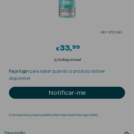
Beauty Season
Cuidados de
Cabelo
REF: 8750345
Beauty Season
Maquilhagem
33
99
€
Beauty Season
Indisponível
Maquilhagem
Faça login
para saber quando o produto estiver
Luxo
disponível
Beauty Season
Notificar-me
Nutricosmética
Beauty Season
Perfumes
A campanha e preço poderá diferir das restantes lojas Wells.
Beauty Season
Descrição