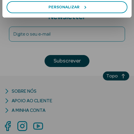
Subscreva a
PERSONALIZAR
Newsletter
Digite o seu e-mail
Ver Tudo
Subscrever
Solares
Topo
Corpo
Rosto
SOBRE NÓS
APOIO AO CLIENTE
Lábios
A MINHA CONTA
Solares Bebé e
Criança