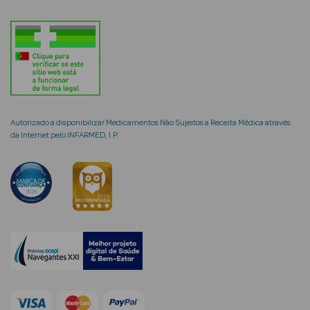
mética Rosto e
Autorizado a disponibilizar Medicamentos Não Sujeitos a Receita Médica através
Ver Tudo
da Internet pelo INFARMED, I.P.
Cosmética
Rosto
Hidratantes
Séruns Faciais
Creme de Olhos
Anti-
envelhecimento