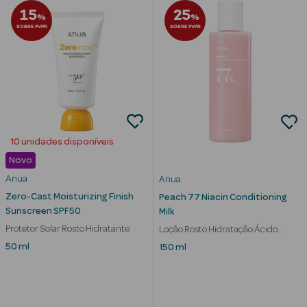
15
25
%
%
SOBRE PVPR
SOBRE PVPR
10 unidades disponíveis
Novo
Anua
Anua
Zero-Cast Moisturizing Finish
Peach 77 Niacin Conditioning
Sunscreen SPF50
Milk
Protetor Solar Rosto Hidratante
Loção Rosto Hidratação Ácido
erfumes
Hialurónico
50 ml
150 ml
Ver Tudo
Perfumes