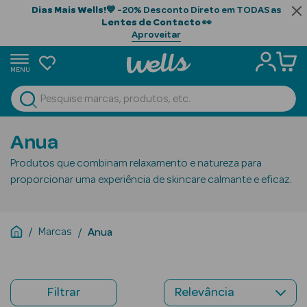
Dias Mais Wells!
💙 -20% Desconto Direto em TODAS as
Lentes de Contacto
👀
Aproveitar
MENU
portunidades
Ver Tudo
Beauty Season
Anua
Beauty Season
Produtos que combinam relaxamento e natureza para
Cabelo
proporcionar uma experiência de skincare calmante e eficaz.
Profissional
Beauty Season
Marcas
Anua
Cosmética
Beauty Season
Cosmética
Filtrar
Luxo