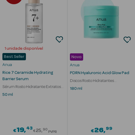
Corporais
Coffrets
Acessórios
1 unidade disponível
Best Seller
Novo
Anua
Anua
Ver Tudo
Rice 7 Ceramide Hydrating
PDRN Hyaluronic Acid Glow Pad
Cosmética
Barrier Serum
Discos Rosto Hidratantes
Rosto Luxo
Sérum Rosto Hidratante Extratos
Iluminadores
180 ml
de Arroz
50 ml
Hidratantes
Séruns Faciais
Contorno de
43
Price reduced from
99
19
26
90
€
25
€
€
PVPR
Olhos