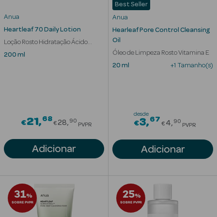
Best Seller
Anua
Anua
Heartleaf 70 Daily Lotion
Hearleaf Pore Control Cleansing
Oil
Loção Rosto Hidratação Ácido
Hialurónico
Óleo de Limpeza Rosto Vitamina E
200 ml
20 ml
+1 Tamanho(s)
Ver Tudo
Solares
desde
68
Price reduced from
67
21
Price redu
3
90
90
€
28
€
4
€
€
PVPR
Corpo
PVPR
Adicionar
Rosto
Adicionar
Lábios
Solares Bebé e
31
25
%
%
Criança
SOBRE PVPR
SOBRE PVPR