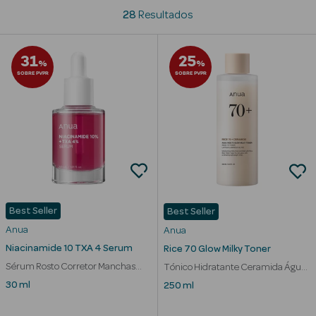
28
Resultados
Beauty Season
Cuidados de
31
25
Cabelo
%
%
SOBRE PVPR
SOBRE PVPR
Beauty Season
Maquilhagem
Beauty Season
Maquilhagem
Luxo
Beauty Season
Best Seller
Best Seller
Nutricosmética
Anua
Anua
Niacinamide 10 TXA 4 Serum
Rice 70 Glow Milky Toner
Beauty Season
Sérum Rosto Corretor Manchas
Tónico Hidratante Ceramida Água
Perfumes
Niacinamida
de Arroz
30 ml
250 ml
Beauty Season