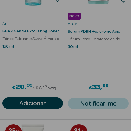
Cuidados de
Novo
Mãos
Anua
Anua
Coffrets
BHA 2 Gentle Exfoliating Toner
Serum PDRN Hyaluronic Acid
Tónico Esfoliante Suave Árvore-do-
Sérum Rosto Hidratante Ácido
chá
hialurónico e Colagénio
150 ml
30 ml
Ver Tudo
Protetores
93
Price reduced from
99
20
33
Solares
90
€
27
€
€
PVPR
Protetores
Adicionar
Notificar-me
Solares de
Rosto
Protetores
25
31