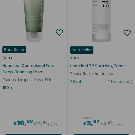
mética Rosto e
Best Seller
Best Seller
Ver Tudo
Anua
Anua
Cosmética
Heartleaf Quercetinol Pore
Heartleaf 77 Soothing Toner
Rosto
Deep Cleansing Foam
Tónico Rosto Hidratação
Espuma Limpeza Rosto Pele
Houttuynia Cordata
40 ml
+1 Tamanho(s)
Hidratantes
Oleosa Mista
150 ml
Séruns Faciais
Creme de Olhos
desde
28
Price reduced from
67
10
Price redu
3
Anti-
90
90
€
14
€
4
€
€
PVPR
PVPR
envelhecimento