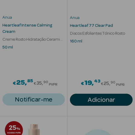
Desodorizantes
Esfoliantes
Anua
Anua
Corporais
Heartleaf Intense Calming
Heartleaf 77 Clear Pad
Cream
Discos Esfoliantes Tónico Rosto
Cicatrizantes
Creme Rosto Hidratação Ceramida
160 ml
e Pantenol
50 ml
Depilatórios
Estrias
Bronzeadores
85
Price reduced from
43
25
Price redu
19
90
90
€
35
€
25
€
€
PVPR
PVPR
Cuidados de
Mãos
Notificar-me
Adicionar
Cuidados de
Pés
25
%
Massajadores
SOBRE PVPR