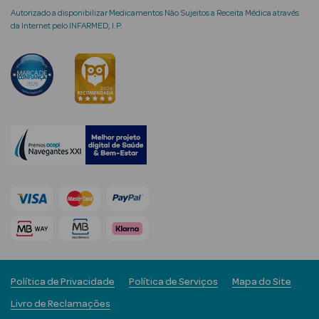
Autorizado a disponibilizar Medicamentos Não Sujeitos a Receita Médica através
da Internet pelo INFARMED, I.P.
mética Rosto e
Ver Tudo
Cosmética
Rosto
Hidratantes
Séruns Faciais
Creme de Olhos
Política de Privacidade
Política de Serviços
Mapa do Site
Anti-
Livro de Reclamações
envelhecimento