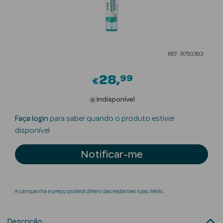
Beauty Season
Cuidados de
Cabelo
REF: 8750393
Beauty Season
Maquilhagem
28
99
€
Beauty Season
Indisponível
Maquilhagem
Faça login
para saber quando o produto estiver
Luxo
disponível
Beauty Season
Notificar-me
Nutricosmética
Beauty Season
Perfumes
A campanha e preço poderá diferir das restantes lojas Wells.
Beauty Season
Descrição