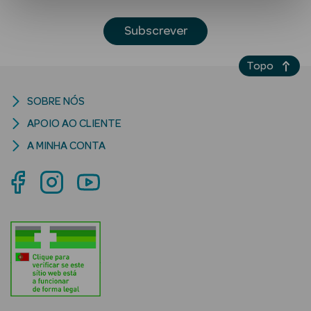
Subscrever
Topo
SOBRE NÓS
APOIO AO CLIENTE
Ver Tudo
A MINHA CONTA
Solares
Corpo
Rosto
Lábios
Solares Bebé e
Criança