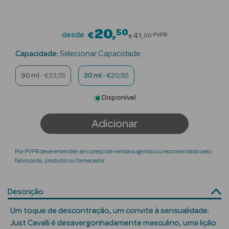
Beauty Season
Cuidados de
20
50
Price reduced fro
desde
€
41
PVPR
00
€
Cabelo
Capacidade:
Selecionar Capacidade
Beauty Season
90 ml
- €33,55
30 ml
- €20,50
Maquilhagem
Disponível
Beauty Season
Maquilhagem
Adicionar
Luxo
Beauty Season
Por PVPR deve entender-se o preço de venda sugerido ou recomendado pelo
Nutricosmética
fabricante, produtor ou fornecedor.
Beauty Season
Descrição
Perfumes
Um toque de descontração, um convite à sensualidade:
Beauty Season
Just Cavalli é desavergonhadamente masculino, uma lição