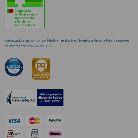
mética Rosto e
Autorizado a disponibilizar Medicamentos Não Sujeitos a Receita Médica através
da Internet pelo INFARMED, I.P.
Ver Tudo
Cosmética
Rosto
Hidratantes
Séruns Faciais
Creme de Olhos
Anti-
envelhecimento