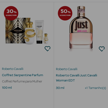
Beauty Season
30
50
%
%
Cuidados de
SOBRE PVPR
SOBRE PVPR
Cabelo
Beauty Season
Maquilhagem
Beauty Season
Maquilhagem
Luxo
Roberto Cavalli
Roberto Cavalli
Beauty Season
Coffret Serpentine Parfum
Roberto Cavalli Just Cavalli
Nutricosmética
Woman EDT
Coffret Perfume para Mulher
Beauty Season
100 ml
30 ml
+1 Tamanho(s)
Perfumes
Beauty Season