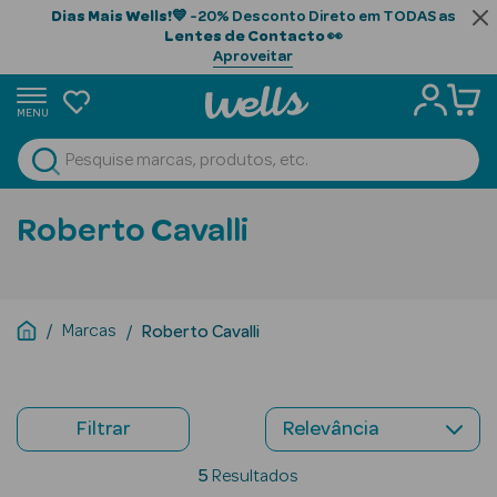
Dias Mais Wells!
💙 -20% Desconto Direto em TODAS as
Lentes de Contacto
👀
Aproveitar
MENU
portunidades
Ver Tudo
Beauty Season
Roberto Cavalli
Beauty Season
Cabelo
Profissional
Marcas
Roberto Cavalli
Beauty Season
Cosmética
Filtrar
Beauty Season
Cosmética
5
Resultados
Luxo