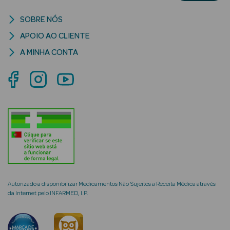
Acessórios
SOBRE NÓS
APOIO AO CLIENTE
A MINHA CONTA
Ver Tudo
Cosmética
Corpo
Hidratantes
Banho
Protetores
Solares
Autorizado a disponibilizar Medicamentos Não Sujeitos a Receita Médica através
da Internet pelo INFARMED, I.P.
Refirmantes