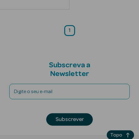
Limpeza Facial
Desmaquilhantes
1
Água Micelar
Solares
Subscreva a
Máscaras
Faciais
Newsletter
Água Termal
Digite o seu e-mail
Esfoliantes
Lábios
Subscrever
Coffrets
Topo