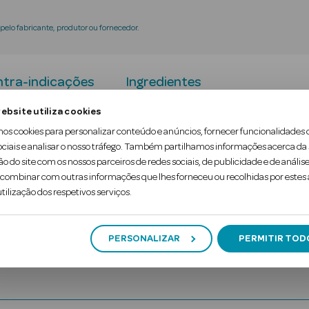
elo fabricante, produtor ou fornecedor.
tra-indicações
Ingredientes
ebsite utiliza cookies
licado promovem uma sensação calmante imediata. Co
mos cookies para personalizar conteúdo e anúncios, fornecer funcionalidades 
ociais e analisar o nosso tráfego. Também partilhamos informações acerca da
ando uma sensação de conforto e hidratação. O cour
ão do site com os nossos parceiros de redes sociais, de publicidade e de análise
io, mais suave e mais brilhante.
ombinar com outras informações que lhes forneceu ou recolhidas por estes a
tilização dos respetivos serviços.
PERSONALIZAR
PERMITIR TOD