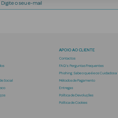
Digite o seu e-mail
APOIO AO CLIENTE
Contactos
dos
FAQ's: Perguntas Frequentes
Phishing: Sabe o que é e os Cuidados a
e Social
Métodos de Pagamento
osco
Entregas
iços
Política de Devoluções
Política de Cookies