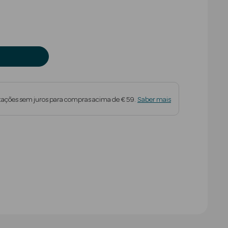
educed from
tações sem juros para compras acima de € 59.
Saber mais