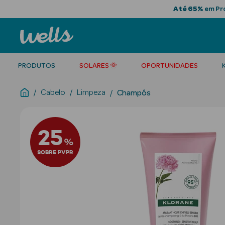
Até 65%
em Pro
PRODUTOS
SOLARES 🌞
OPORTUNIDADES
Cabelo
Limpeza
Champôs
25
%
SOBRE PVPR