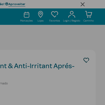
Aproveitar
ão! 😎
Marcações
Lojas
Favoritos
Login / Registo
Carrinho
nt & Anti-Irritant Aprés-
umado