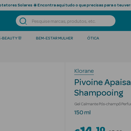
tetores Solares ☀️ Encontra aqui tudo o que precisas para o teu ver
K-BEAUTY 🌸
BEM-ESTAR MULHER
ÓTICA
Klorane
Pivoine Apaisa
Shampooing
Gel Calmante Pós-champô Perf
150 ml
10