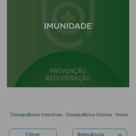
Acessórios
IMUNIDADE
Ver Tudo
Cosmética
Corpo
Hidratantes
Banho
Protetores
Solares
Desequilíbrios Intestinais
Desequilíbrios Íntimos
Imunidad
Refirmantes
Filtrar