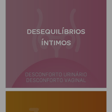
mética Rosto e
DESEQUILÍBRIOS
ÍNTIMOS
Ver Tudo
Cosmética
Rosto
Hidratantes
Séruns Faciais
Creme de Olhos
Anti-
envelhecimento