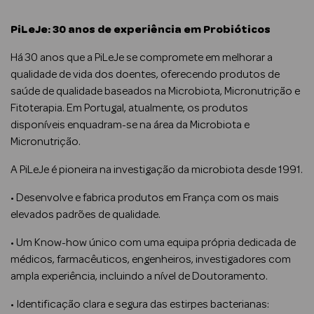
PiLeJe: 30 anos de experiência em Probióticos
Há 30 anos que a PiLeJe se compromete em melhorar a
qualidade de vida dos doentes, oferecendo produtos de
saúde de qualidade baseados na Microbiota, Micronutrição e
riança
Fitoterapia. Em Portugal, atualmente, os produtos
Ver Tudo
disponíveis enquadram-se na área da Microbiota e
Perfumes
Micronutrição.
Unissexo
A PiLeJe é pioneira na investigação da microbiota desde 1991.
Eau de Parfum
• Desenvolve e fabrica produtos em França com os mais
elevados padrões de qualidade.
Eau de Toilette
• Um Know-how único com uma equipa própria dedicada de
Águas de
médicos, farmacêuticos, engenheiros, investigadores com
Colónia
ampla experiência, incluindo a nível de Doutoramento.
• Identificação clara e segura das estirpes bacterianas: