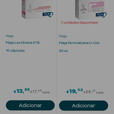
Eczema
Estrias
7 unidades disponíveis
Manchas
s
Pileje
Pileje
Pele Oleosa
Pileje Lactibiane ATB
Pileje Feminabiane U-Cist
Papos e
10 cápsulas
30 un
Olheiras
Rosácea
Rugas
Pele Seca
95
Price reduced from
42
13
Price redu
19
44
27
€
17
€
24
€
€
PVPR
PVPR
Vermelhidão
Adicionar
Adicionar