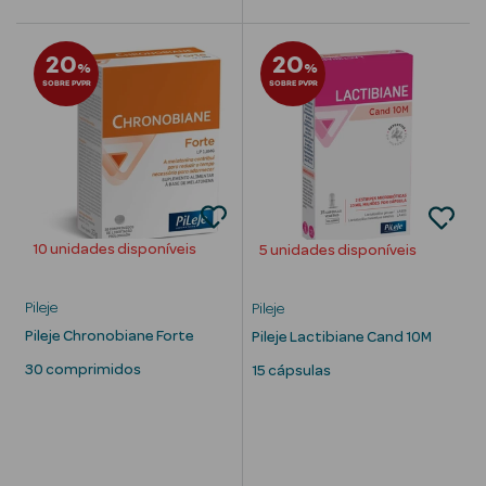
20
20
%
%
SOBRE PVPR
SOBRE PVPR
nte
Ver Tudo
Estética
Vouchers
Oferta Estética
10 unidades disponíveis
5 unidades disponíveis
Pileje
Pileje
Pileje Chronobiane Forte
Pileje Lactibiane Cand 10M
30 comprimidos
15 cápsulas
eleza - Beauty