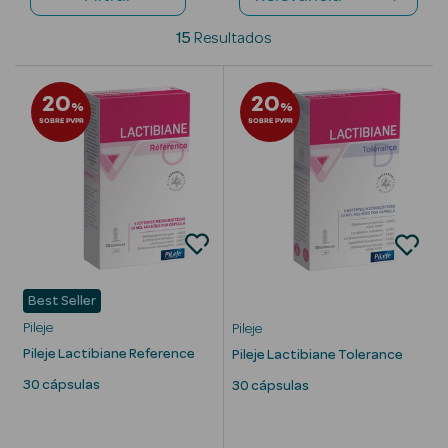
Desodorizantes
15
Resultados
Esfoliantes
Corporais
20
20
%
%
Cicatrizantes
SOBRE PVPR
SOBRE PVPR
Depilatórios
Estrias
Bronzeadores
Cuidados de
Best Seller
Mãos
Pileje
Pileje
Pileje Lactibiane Reference
Pileje Lactibiane Tolerance
Cuidados de
30 cápsulas
Pés
30 cápsulas
Massajadores