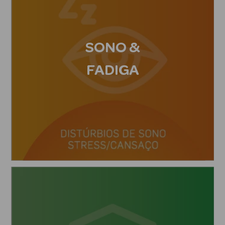
Limpeza Facial
Desmaquilhantes
SONO &
Água Micelar
FADIGA
Solares
Máscaras
Faciais
Água Termal
Esfoliantes
Lábios
Coffrets