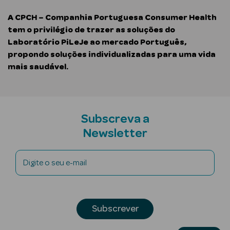
A CPCH – Companhia Portuguesa Consumer Health
Iluminador
tem o privilégio de trazer as soluções do
Laboratório PiLeJe ao mercado Português,
Corretor
propondo soluções individualizadas para uma vida
Pó
mais saudável.
Primer
Bronzeador
Subscreva a
Newsletter
Contorno
Fixador de
Digite o seu e-mail
Maquilhagem
Subscrever