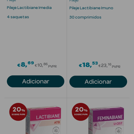
Pileje
Pileje
Solares com
Pileje Lactibiane Imedia
Pileje Lactibiane Imuno
Cor
4 saquetas
30 comprimidos
Ver Tudo
Necessidades
69
Price reduced from
53
8
Price redu
18
86
16
€
10
€
23
€
€
PVPR
PVPR
da Pele
Adicionar
Adicionar
Acne
Anti idade
20
20
Celulite
%
%
SOBRE PVPR
SOBRE PVPR
Cicatrizes