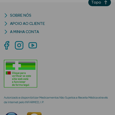
Topo
Ver Tudo Olhos
SOBRE NÓS
Máscara de
APOIO AO CLIENTE
Pestanas
A MINHA CONTA
Lápis de Olhos
Eyeliner
Paleta de
Sombras
Sombras
Primer
Autorizado a disponibilizar Medicamentos Não Sujeitos a Receita Médica através
Pestanas
da Internet pelo INFARMED, I.P.
Falsas