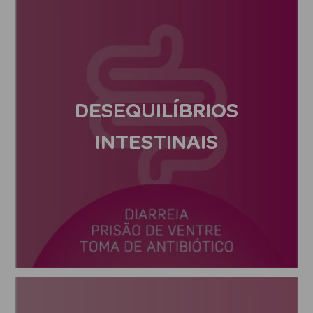
DESEQUILÍBRIOS
Ver Tudo
INTESTINAIS
Solares
Corpo
Rosto
Lábios
Solares Bebé e
Criança