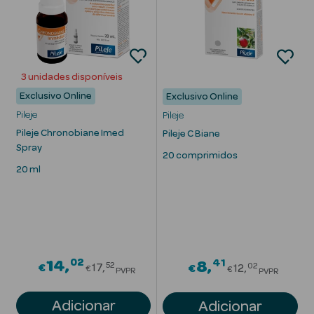
Ver Tudo
3 unidades disponíveis
Cosmética
Exclusivo Online
Exclusivo Online
Corpo Luxo
Pileje
Pileje
Pileje Chronobiane Imed
Hidratantes
Pileje C Biane
Spray
20 comprimidos
Banho
20 ml
Desodorizantes
Refirmantes
Protetores
02
Price reduced from
41
14
Price reduc
8
52
02
€
17
€
12
€
€
PVPR
PVPR
Solares
Adicionar
Adicionar
Bronzeadores