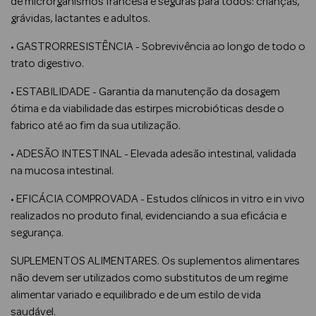
de microrganismos francesa e seguras para todos: crianças,
grávidas, lactantes e adultos.
• GASTRORRESISTÊNCIA - Sobrevivência ao longo de todo o
trato digestivo.
• ESTABILIDADE - Garantia da manutenção da dosagem
ótima e da viabilidade das estirpes microbióticas desde o
fabrico até ao fim da sua utilização.
• ADESÃO INTESTINAL - Elevada adesão intestinal, validada
Maquilhagem
na mucosa intestinal.
Ver Tudo Rosto
• EFICÁCIA COMPROVADA - Estudos clínicos in vitro e in vivo
realizados no produto final, evidenciando a sua eficácia e
CC Cream e BB
segurança.
Cream
SUPLEMENTOS ALIMENTARES. Os suplementos alimentares
não devem ser utilizados como substitutos de um regime
Base
alimentar variado e equilibrado e de um estilo de vida
Blush
saudável.