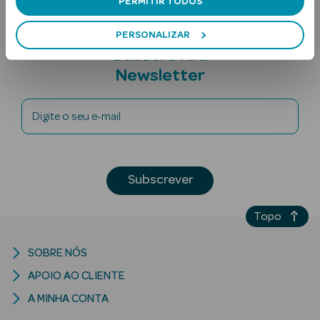
PERMITIR TODOS
PERSONALIZAR
Subscreva a
Newsletter
Digite o seu e-mail
Ver Tudo
Solares
Subscrever
Corpo
Topo
Rosto
Lábios
SOBRE NÓS
APOIO AO CLIENTE
Solares Bebé e
Criança
A MINHA CONTA