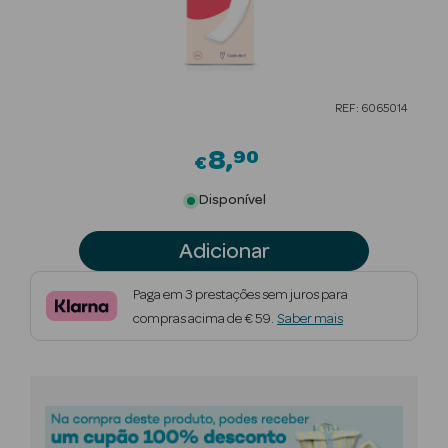
Beauty Season
Cuidados de
Cabelo
REF: 6065014
Beauty Season
Maquilhagem
8
90
€
Beauty Season
Disponível
Maquilhagem
Luxo
Adicionar
Beauty Season
Paga em 3 prestações sem juros para
Nutricosmética
compras acima de € 59.
Saber mais
Beauty Season
Perfumes
Beauty Season