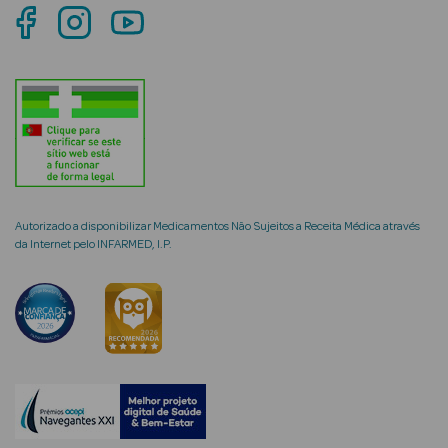
mética Rosto e
Ver Tudo
Cosmética
Rosto
Autorizado a disponibilizar Medicamentos Não Sujeitos a Receita Médica através
da Internet pelo INFARMED, I.P.
Hidratantes
Séruns Faciais
Creme de Olhos
Anti-
envelhecimento