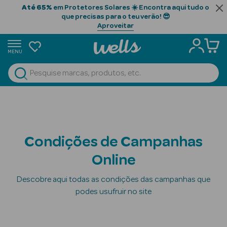
Até 65%
em Protetores Solares ☀️ Encontra aqui tudo o
que precisas para o teu verão! 😎
Aproveitar
MENU
rtunidades
Ver Tudo
Beauty Season
Beauty Season
Cabelo
Condições de Campanhas
Profissional
Online
Beauty Season
Cosmética
Descobre aqui todas as condições das campanhas que
podes usufruir no site
Beauty Season
Cosmética
Luxo