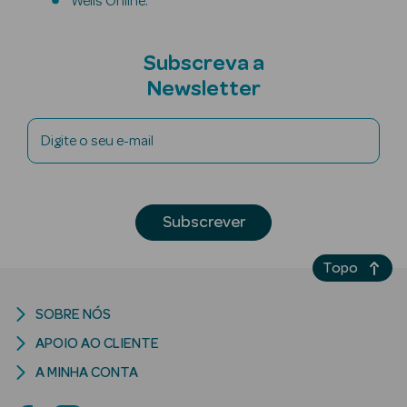
Wells Online.
Refirmantes
Subscreva a
Protetores
Newsletter
Solares
Bronzeadores
Digite o seu e-mail
Cuidados de
Mãos
Subscrever
Coffrets
Topo
SOBRE NÓS
APOIO AO CLIENTE
Ver Tudo
A MINHA CONTA
Protetores