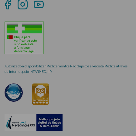
Solares
Protetores
Solares de
Rosto
Protetores
Solares de
Corpo
Autorizado a disponibilizar Medicamentos Não Sujeitos a Receita Médica através
Protetores
da Internet pelo INFARMED, I.P.
Solares Infantis
After Sun
Bronzeadores
Autobronzeadores
Protetores