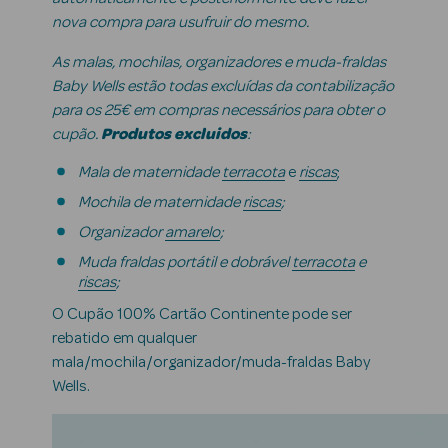
Solares
nova compra para usufruir do mesmo.
As malas, mochilas, organizadores e muda-fraldas
Baby Wells estão todas excluídas da contabilização
para os 25€ em compras necessários para obter o
cupão.
Produtos excluidos
:
Mala de maternidade
terracota
e
riscas
;
Mochila de maternidade
riscas
;
Organizador
amarelo
;
Muda fraldas portátil e dobrável
terracota
e
Pesada
riscas
;
O Cupão 100% Cartão Continente pode ser
rebatido em qualquer
mala/mochila/organizador/muda-fraldas Baby
Wells.