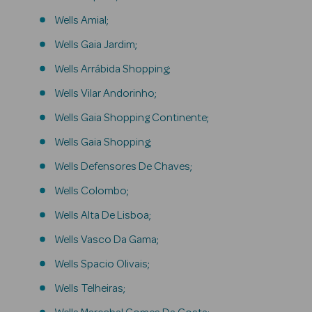
Séruns Faciais
Wells Amial;
Wells Gaia Jardim;
Creme de Olhos
Wells Arrábida Shopping;
Anti-
Wells Vilar Andorinho;
envelhecimento
Wells Gaia Shopping Continente;
Limpeza Facial
Wells Gaia Shopping;
Desmaquilhantes
Wells Defensores De Chaves;
Água Micelar
Wells Colombo;
Wells Alta De Lisboa;
Solares
Wells Vasco Da Gama;
Máscaras
Wells Spacio Olivais;
Faciais
Wells Telheiras;
Água Termal