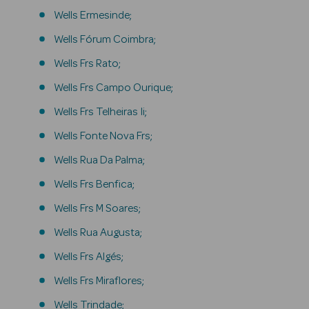
Wells Ermesinde;
Hidratantes
Wells Fórum Coimbra;
Séruns Faciais
Wells Frs Rato;
Wells Frs Campo Ourique;
Contorno de
Olhos
Wells Frs Telheiras Ii;
Wells Fonte Nova Frs;
Anti-
envelhecimento
Wells Rua Da Palma;
Limpeza Facial
Wells Frs Benfica;
Wells Frs M Soares;
Desmaquilhantes
Wells Rua Augusta;
Esfoliantes
Wells Frs Algés;
Máscaras
Wells Frs Miraflores;
Faciais
Wells Trindade;