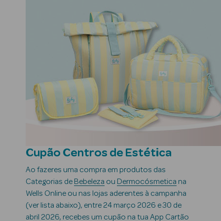
ares
Cupão Centros de Estética
Ao fazeres uma compra em produtos das
Categorias de
Bebeleza
ou
Dermocósmetica
na
 e Criança
Wells Online ou nas lojas aderentes à campanha
(ver lista abaixo), entre 24 março 2026 e 30 de
abril 2026, recebes um cupão na tua App Cartão