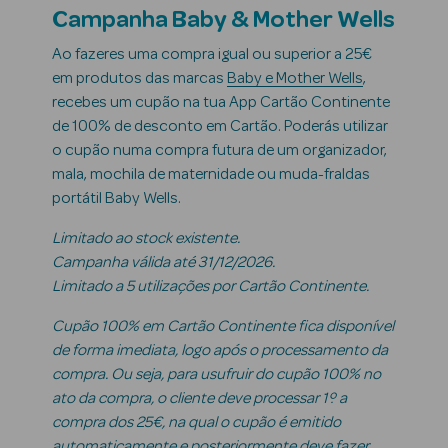
Campanha Baby & Mother Wells
Beauty Season
Ao fazeres uma compra igual ou superior a 25€
Cuidados de
em produtos das marcas
Baby e Mother Wells
,
Cabelo
recebes um cupão na tua App Cartão Continente
de 100% de desconto em Cartão. Poderás utilizar
Beauty Season
o cupão numa compra futura de um organizador,
Maquilhagem
mala, mochila de maternidade ou muda-fraldas
Beauty Season
portátil Baby Wells.
Maquilhagem
Limitado ao stock existente.
Luxo
Campanha válida até 31/12/2026.
Limitado a 5 utilizações por Cartão Continente.
Beauty Season
Nutricosmética
Cupão 100% em Cartão Continente fica disponível
de forma imediata, logo após o processamento da
Beauty Season
compra. Ou seja, para usufruir do cupão 100% no
Perfumes
ato da compra, o cliente deve processar 1º a
compra dos 25€, na qual o cupão é emitido
Beauty Season
automaticamente e posteriormente deve fazer