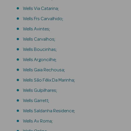
Lábios
Wells Via Catarina;
Wells Frs Carvalhido;
Solares
Wells Avintes;
Coffrets
Wells Carvalhos;
Wells Boucinhas;
Wells Argoncilhe;
Wells Gaia Rechousa;
Ver Tudo
Wells São Félix Da Marinha;
Cosmética
Corpo Luxo
Wells Gulpilhares;
Wells Garrett;
Hidratantes
Wells Saldanha Residence;
Banho
Wells Av Roma;
Desodorizantes