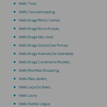
Cuidados de
Wells Tires;
Mãos
Wells Cascaishopping;
Cuidados de
Wells Braga Minho Center;
Pés
Wells Braga Nova Arcada;
Massajadores
Wells Braga São José;
Corporais
Wells Braga Quinta Das Portas;
Coffrets
Wells Braga Avenida Da Liberdade;
Acessórios
Wells Braga Continente Modelo;
Wells Mira Maia Shopping;
Wells Maia Jardim;
Wells Leça Do Balio;
Ver Tudo
Wells Lavra;
Cosmética
Wells Padrão Légua;
Rosto Luxo