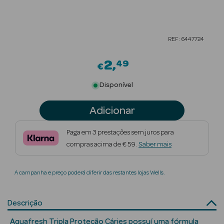
Beauty Season
Cuidados de
REF: 6447724
Cabelo
2
49
Beauty Season
€
Maquilhagem
Disponível
Beauty Season
Adicionar
Maquilhagem
Luxo
Paga em 3 prestações sem juros para
compras acima de € 59.
Saber mais
Beauty Season
Nutricosmética
A campanha e preço poderá diferir das restantes lojas Wells.
Beauty Season
Perfumes
Descrição
Beauty Season
Aquafresh Tripla Proteção Cáries possuí uma fórmula