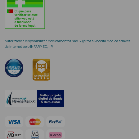
mética Rosto e
Autorizado a disponibilizar Medicamentos Não Sujeitos a Receita Médica através
da Internet pelo INFARMED, I.P.
Ver Tudo
Cosmética
Rosto
Hidratantes
Séruns Faciais
Creme de Olhos
Anti-
envelhecimento